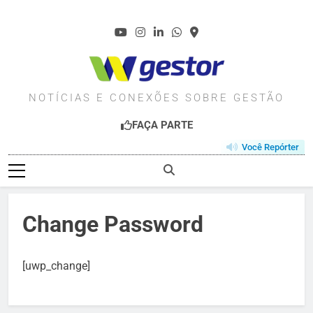
Skip
to
content
WGESTOR.COM.BR
NOTÍCIAS E CONEXÕES SOBRE GESTÃO
FAÇA PARTE
Você Repórter
Change Password
[uwp_change]