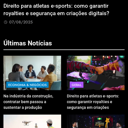
Direito para atletas e-sports: como garantir
A
royalties e segurança em criações digitais?
E
R
07/08/2025
Últimas Notícias
ECONOMIA & NEGÓCIOS
GERAL
Na indústria da construção,
Direito para atletas e-sports:
contratar bem passou a
como garantir royalties e
sustentar a produção
segurança em criações
digitais?