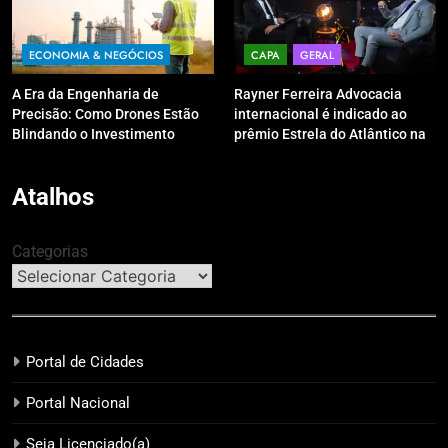
ECONOMIA & NEGÓCIOS
CAPA
GERAL
A Era da Engenharia de
Rayner Ferreira Advocacia
Precisão: Como Drones Estão
internacional é indicado ao
Blindando o Investimento
prêmio Estrela do Atlântico na
Público contra o Retrabalho
categoria “Apoio Jurídico”
Atalhos
Categorias
Portal de Cidades
Portal Nacional
Seja Licenciado(a)