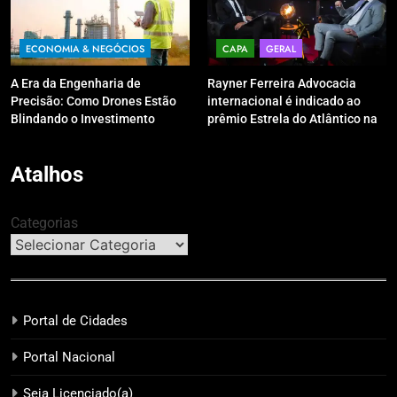
ECONOMIA & NEGÓCIOS
CAPA
GERAL
A Era da Engenharia de
Rayner Ferreira Advocacia
Precisão: Como Drones Estão
internacional é indicado ao
Blindando o Investimento
prêmio Estrela do Atlântico na
Público contra o Retrabalho
categoria “Apoio Jurídico”
Atalhos
Categorias
Portal de Cidades
Portal Nacional
Seja Licenciado(a)