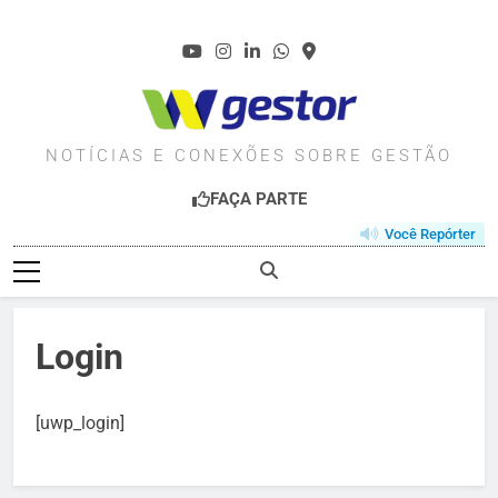
Skip
to
content
WGESTOR.COM.BR
NOTÍCIAS E CONEXÕES SOBRE GESTÃO
FAÇA PARTE
Você Repórter
Login
[uwp_login]