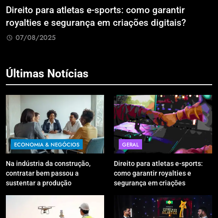
Direito para atletas e-sports: como garantir
A
royalties e segurança em criações digitais?
E
R
07/08/2025
Últimas Notícias
ECONOMIA & NEGÓCIOS
GERAL
Na indústria da construção,
Direito para atletas e-sports:
contratar bem passou a
como garantir royalties e
sustentar a produção
segurança em criações
digitais?