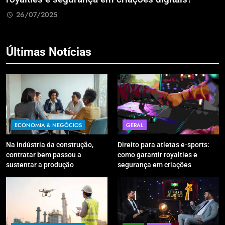
R
26/07/2025
Últimas Notícias
ECONOMIA & NEGÓCIOS
GERAL
Na indústria da construção,
Direito para atletas e-sports:
contratar bem passou a
como garantir royalties e
sustentar a produção
segurança em criações
digitais?