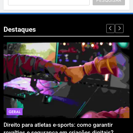
PESQUISAR
Destaques
GERAL
Direito para atletas e-sports: como garantir
A
royalties e segurança em criações digitais?
E