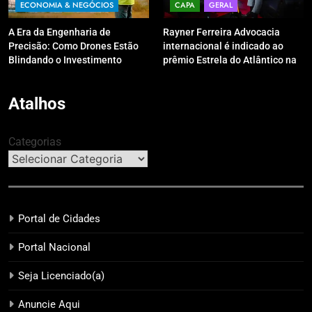
ECONOMIA & NEGÓCIOS
CAPA
GERAL
A Era da Engenharia de
Rayner Ferreira Advocacia
Precisão: Como Drones Estão
internacional é indicado ao
Blindando o Investimento
prêmio Estrela do Atlântico na
Público contra o Retrabalho
categoria “Apoio Jurídico”
Atalhos
Categorias
Portal de Cidades
Portal Nacional
Seja Licenciado(a)
Anuncie Aqui