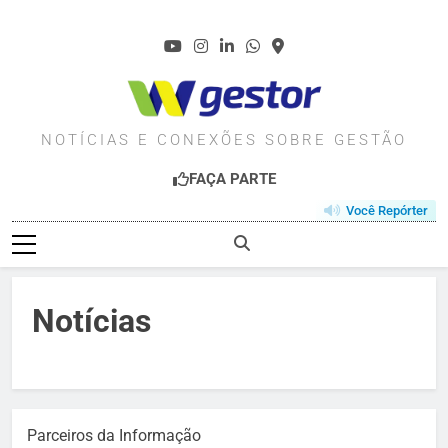
Skip
to
content
WGESTOR.COM.BR
NOTÍCIAS E CONEXÕES SOBRE GESTÃO
FAÇA PARTE
Você Repórter
Notícias
Parceiros da Informação