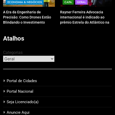
ECONOMIA & NEGÓCIOS
CAPA
GERAL
A Era da Engenharia de
Rayner Ferreira Advocacia
Precisão: Como Drones Estão
internacional é indicado ao
Blindando o Investimento
prêmio Estrela do Atlântico na
Público contra o Retrabalho
categoria “Apoio Jurídico”
Atalhos
Categorias
Portal de Cidades
Portal Nacional
Seja Licenciado(a)
Anuncie Aqui