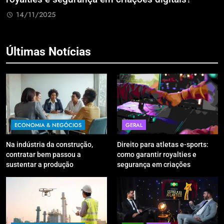
R
14/11/2025
Últimas Notícias
ECONOMIA & NEGÓCIOS
GERAL
Na indústria da construção,
Direito para atletas e-sports:
contratar bem passou a
como garantir royalties e
sustentar a produção
segurança em criações
digitais?