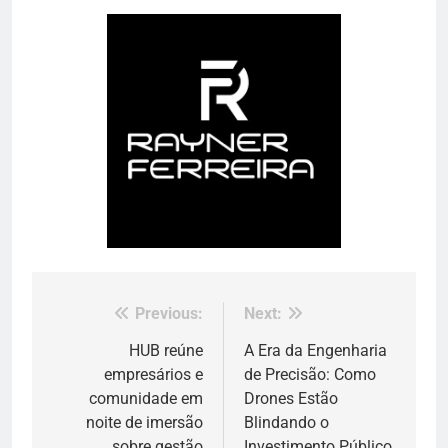
Previous:
Next:
Navegação
de
HUB reúne
A Era da Engenharia
empresários e
de Precisão: Como
Post
comunidade em
Drones Estão
noite de imersão
Blindando o
sobre gestão
Investimento Público