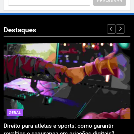
PESQUISAR
Destaques
GERAL
Direito para atletas e-sports: como garantir
A
royalties e segurança em criações digitais?
E