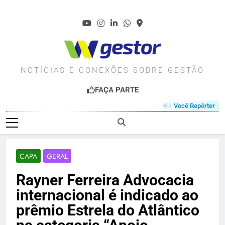
Skip
to
content
WGESTOR.COM.BR
NOTÍCIAS E CONEXÕES SOBRE GESTÃO
FAÇA PARTE
Você Repórter
CAPA
GERAL
Rayner Ferreira Advocacia
internacional é indicado ao
prêmio Estrela do Atlântico