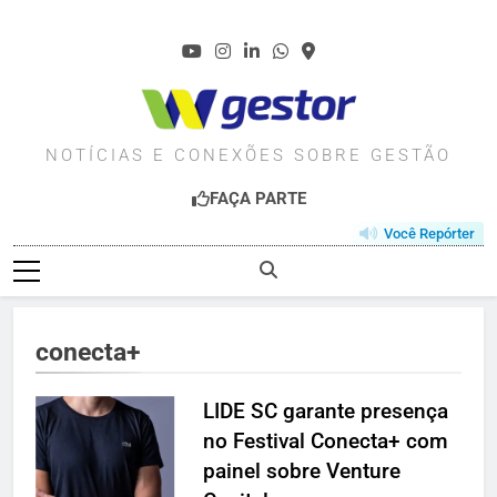
Skip
to
content
WGESTOR.COM.BR
NOTÍCIAS E CONEXÕES SOBRE GESTÃO
FAÇA PARTE
Você Repórter
conecta+
LIDE SC garante presença
no Festival Conecta+ com
painel sobre Venture