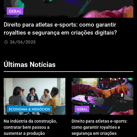
GERAL
Direito para atletas e-sports: como garantir
A
royalties e segurança em criações digitais?
E
R
26/06/2025
Últimas Notícias
ECONOMIA & NEGÓCIOS
GERAL
Na indústria da construção,
Direito para atletas e-sports:
contratar bem passou a
como garantir royalties e
sustentar a produção
segurança em criações