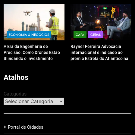
digitais?
ECONOMIA & NEGÓCIOS
CAPA
GERAL
A Era da Engenharia de
Rayner Ferreira Advocacia
Precisão: Como Drones Estão
internacional é indicado ao
Blindando o Investimento
prêmio Estrela do Atlântico na
Público contra o Retrabalho
categoria “Apoio Jurídico”
Atalhos
Categorias
Portal de Cidades