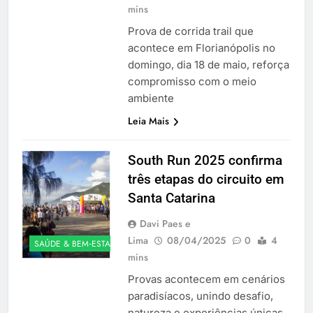
mins
Prova de corrida trail que
acontece em Florianópolis no
domingo, dia 18 de maio, reforça
compromisso com o meio
ambiente
Leia Mais
South Run 2025 confirma
três etapas do circuito em
Santa Catarina
Davi Paes e
Lima
08/04/2025
0
4
SAÚDE & BEM‑ESTAR
mins
Provas acontecem em cenários
paradisíacos, unindo desafio,
natureza e experiências únicas