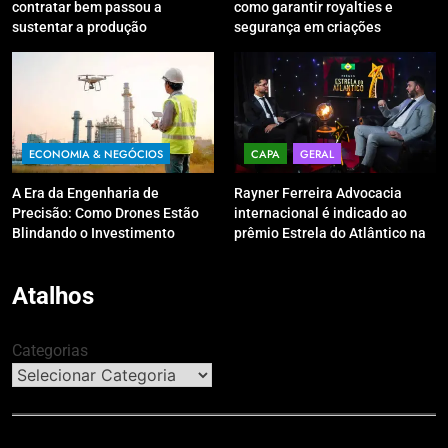
contratar bem passou a
como garantir royalties e
sustentar a produção
segurança em criações
digitais?
ECONOMIA & NEGÓCIOS
CAPA
GERAL
A Era da Engenharia de
Rayner Ferreira Advocacia
Precisão: Como Drones Estão
internacional é indicado ao
Blindando o Investimento
prêmio Estrela do Atlântico na
Público contra o Retrabalho
categoria “Apoio Jurídico”
Atalhos
Categorias