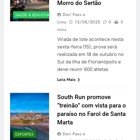
Morro do Sertão
Davi Paes e
SAÚDE & BEM‑ESTAR
Lima
13/08/2025
0
3
mins
Virada de lote acontece nesta
sexta-feira (15); prova será
realizada em 18 de outubro no
Sul da Ilha de Florianópolis e
deve reunir 600 atletas
Leia Mais
South Run promove
“treinão” com vista para o
paraíso no Farol de Santa
Marta
Davi Paes e
ESPORTES