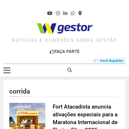
Skip
to
content
WGESTOR.COM.BR
NOTÍCIAS E CONEXÕES SOBRE GESTÃO
FAÇA PARTE
Você Repórter
corrida
Fort Atacadista anuncia
ativações especiais para a
Maratona Internacional de