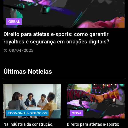
GERAL
Direito para atletas e-sports: como garantir
A
royalties e segurança em criações digitais?
E
R
08/04/2025
Últimas Notícias
ECONOMIA & NEGÓCIOS
GERAL
Na indústria da construção,
Direito para atletas e-sports: