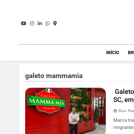
Skip
to
content
INÍCIO
BR
galeto mammamia
Galeto
SC, em 
Davi Pa
Marca tra
imigrante