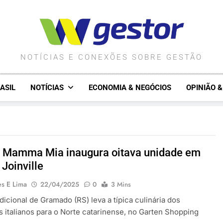
WGESTOR.COM.BR
NOTÍCIAS E CONEXÕES SOBRE GESTÃO
ASIL
NOTÍCIAS
ECONOMIA & NEGÓCIOS
OPINIÃO 
 Mamma Mia inaugura oitava unidade em
Joinville
es E Lima
22/04/2025
0
3 Mins
dicional de Gramado (RS) leva a típica culinária dos
s italianos para o Norte catarinense, no Garten Shopping