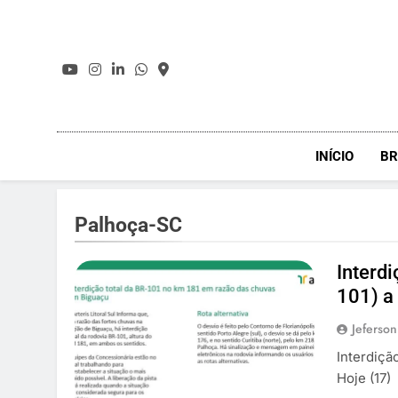
Skip
to
content
INÍCIO
BR
Palhoça-SC
Interd
101) a
Jeferson
Interdiçã
Hoje (17)