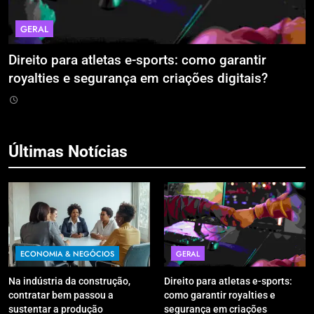
GERAL
Direito para atletas e-sports: como garantir
A
royalties e segurança em criações digitais?
E
R
Últimas Notícias
ECONOMIA & NEGÓCIOS
GERAL
Na indústria da construção,
Direito para atletas e-sports:
contratar bem passou a
como garantir royalties e
sustentar a produção
segurança em criações