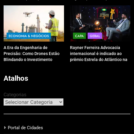
digitais?
ECONOMIA & NEGÓCIOS
CAPA
GERAL
A Era da Engenharia de
Rayner Ferreira Advocacia
Precisão: Como Drones Estão
internacional é indicado ao
Blindando o Investimento
prêmio Estrela do Atlântico na
Público contra o Retrabalho
categoria “Apoio Jurídico”
Atalhos
Categorias
Portal de Cidades