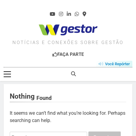
Skip
to
content
WGESTOR.COM.BR
NOTÍCIAS E CONEXÕES SOBRE GESTÃO
FAÇA PARTE
Você Repórter
Nothing
Found
It seems we can’t find what you’re looking for. Perhaps
searching can help.
Pesquisar