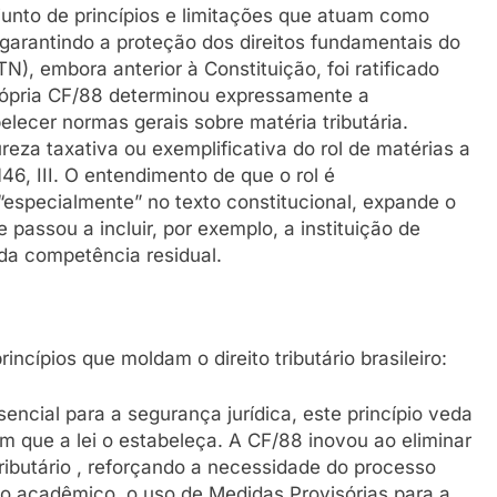
unto de princípios e limitações que atuam como
, garantindo a proteção dos direitos fundamentais do
TN), embora anterior à Constituição, foi ratificado
própria CF/88 determinou expressamente a
lecer normas gerais sobre matéria tributária.
eza taxativa ou exemplificativa do rol de matérias a
46, III. O entendimento de que o rol é
“especialmente” no texto constitucional, expande o
passou a incluir, por exemplo, a instituição de
da competência residual.
ncípios que moldam o direito tributário brasileiro:
encial para a segurança jurídica, este princípio veda
m que a lei o estabeleça. A CF/88 inovou ao eliminar
tributário , reforçando a necessidade do processo
ito acadêmico, o uso de Medidas Provisórias para a