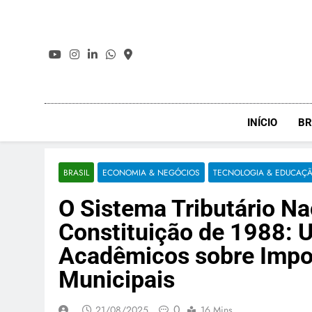
Skip
to
content
INÍCIO
BR
BRASIL
ECONOMIA & NEGÓCIOS
TECNOLOGIA & EDUCAÇ
O Sistema Tributário Na
Constituição de 1988: 
Acadêmicos sobre Impos
Municipais
0
21/08/2025
16 Mins