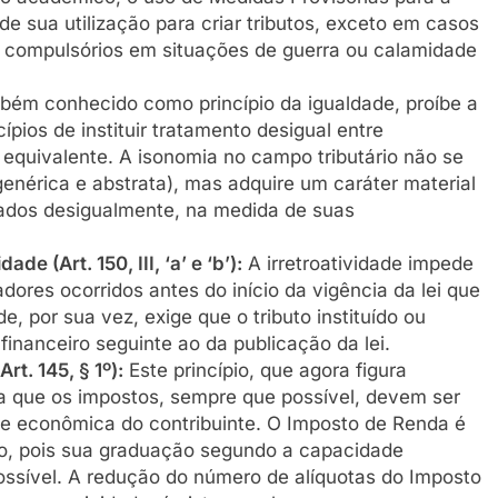
de sua utilização para criar tributos, exceto em casos
 compulsórios em situações de guerra ou calamidade
ém conhecido como princípio da igualdade, proíbe a
ípios de instituir tratamento desigual entre
 equivalente. A isonomia no campo tributário não se
genérica e abstrata), mas adquire um caráter material
tados desigualmente, na medida de suas
de (Art. 150, III, ‘a’ e ‘b’):
A irretroatividade impede
dores ocorridos antes do início da vigência da lei que
e, por sua vez, exige que o tributo instituído ou
financeiro seguinte ao da publicação da lei.
rt. 145, § 1º):
Este princípio, que agora figura
a que os impostos, sempre que possível, devem ser
 econômica do contribuinte. O Imposto de Renda é
io, pois sua graduação segundo a capacidade
ssível. A redução do número de alíquotas do Imposto