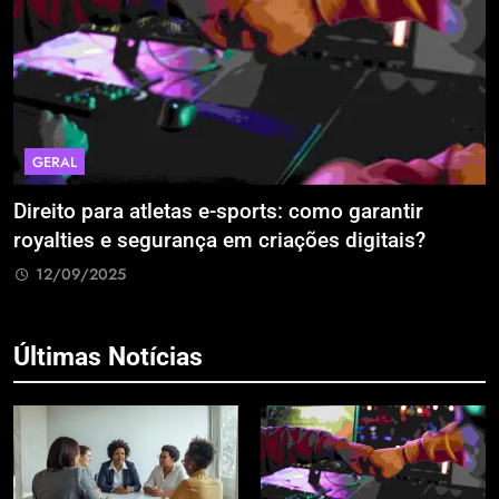
GERAL
Direito para atletas e-sports: como garantir
A
royalties e segurança em criações digitais?
E
R
12/09/2025
Últimas Notícias