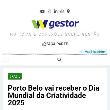
Skip
to
content
WGESTOR.COM.BR
NOTÍCIAS E CONEXÕES SOBRE GESTÃO
FAÇA PARTE
Você Repórter
BRASIL
Porto Belo vai receber o Dia
Mundial da Criatividade
2025