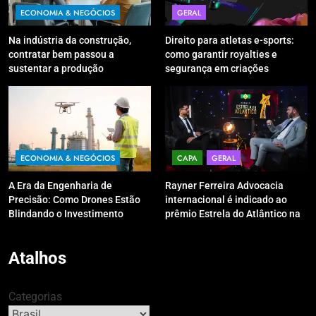
ECONOMIA & NEGÓCIOS
GERAL
Na indústria da construção,
Direito para atletas e-sports:
contratar bem passou a
como garantir royalties e
sustentar a produção
segurança em criações
digitais?
ECONOMIA & NEGÓCIOS
CAPA
GERAL
A Era da Engenharia de
Rayner Ferreira Advocacia
Precisão: Como Drones Estão
internacional é indicado ao
Blindando o Investimento
prêmio Estrela do Atlântico na
Público contra o Retrabalho
categoria “Apoio Jurídico”
Atalhos
Categorias