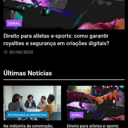
ECONOMIA & NEGÓCIOS
A Era da Engenharia de Precisão: Como Drones
Estão Blindando o Investimento Público contra 
Retrabalho
20/08/2025
Últimas Notícias
ECONOMIA & NEGÓCIOS
GERAL
Na indústria da construção,
Direito para atletas e-sports: