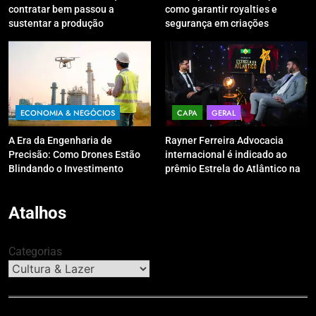
contratar bem passou a
como garantir royalties e
sustentar a produção
segurança em criações
digitais?
ECONOMIA & NEGÓCIOS
CAPA
GERAL
A Era da Engenharia de
Rayner Ferreira Advocacia
Precisão: Como Drones Estão
internacional é indicado ao
Blindando o Investimento
prêmio Estrela do Atlântico na
Público contra o Retrabalho
categoria “Apoio Jurídico”
Atalhos
Categorias