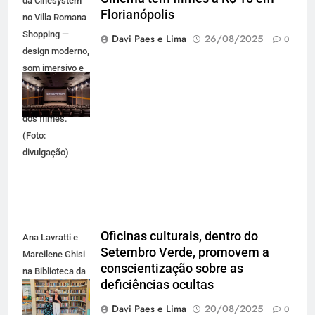
da Cinesystem
Florianópolis
no Villa Romana
Shopping —
Davi Paes e Lima
26/08/2025
0
design moderno,
som imersivo e
conforto para
viver a magia
dos filmes.
(Foto:
divulgação)
Oficinas culturais, dentro do
Ana Lavratti e
Setembro Verde, promovem a
Marcilene Ghisi
conscientização sobre as
na Biblioteca da
deficiências ocultas
ACIC (FOTO
DIVULGAÇÃO)
Davi Paes e Lima
20/08/2025
0