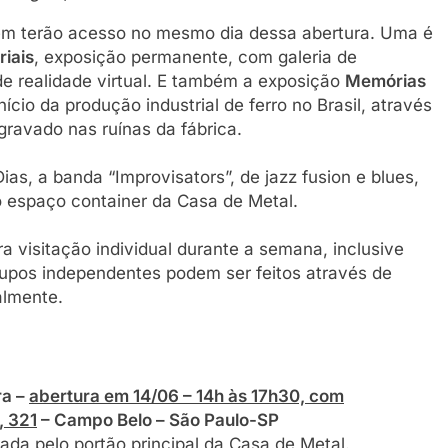
ém terão acesso no mesmo dia dessa abertura. Uma é
iais
, exposição permanente, com galeria de
 de realidade virtual. E também a exposição
Memórias
início da produção industrial de ferro no Brasil, através
gravado nas ruínas da fábrica.
as, a banda “Improvisators”, de jazz fusion e blues,
o espaço container da Casa de Metal.
a visitação individual durante a semana, inclusive
upos independentes podem ser feitos através de
almente.
ra
–
abertura em 14/06 – 14h às 17h30, com
, 321
– Campo Belo – São Paulo-SP
da pelo portão principal da Casa de Metal.