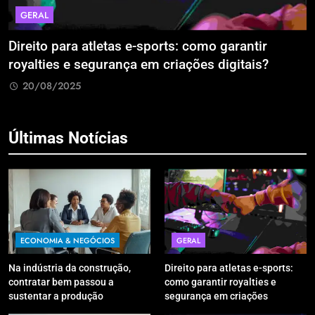
GERAL
Direito para atletas e-sports: como garantir
A
royalties e segurança em criações digitais?
E
R
20/08/2025
Últimas Notícias
ECONOMIA & NEGÓCIOS
GERAL
Na indústria da construção,
Direito para atletas e-sports:
contratar bem passou a
como garantir royalties e
sustentar a produção
segurança em criações
digitais?