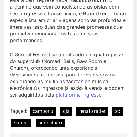
estará bem representada.
Facundo Mohrr
, o
argentino que vem conquistando as pistas com
seu progressive house único, e
Bora Uzer
, o turco
especialista em criar viagens sonoras profundas e
imersivas, são duas das grandes promessas que
prometem emocionar os fãs com suas
performances.
O Surreal Festival será realizado em quatro pistas
do superclub (Nomad, Bells, Raw Room e
Church), oferecendo uma experiência
diversificada e imersiva para todos os gostos,
explorando as múltiplas facetas da música
eletrônica.Os ingressos já estão à venda e podem
ser adquiridos pela
plataforma Ingresse
.
Tagged:
camboriu
djs
renato ratier
sc
surreal
surrealpark