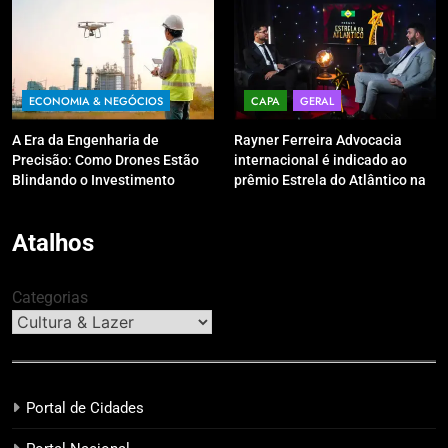
ECONOMIA & NEGÓCIOS
CAPA
GERAL
A Era da Engenharia de
Rayner Ferreira Advocacia
Precisão: Como Drones Estão
internacional é indicado ao
Blindando o Investimento
prêmio Estrela do Atlântico na
Público contra o Retrabalho
categoria “Apoio Jurídico”
Atalhos
Categorias
Portal de Cidades