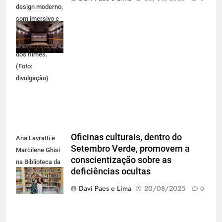
design moderno,
som imersivo e
conforto para
viver a magia
dos filmes.
(Foto:
divulgação)
Oficinas culturais, dentro do
Ana Lavratti e
Setembro Verde, promovem a
Marcilene Ghisi
conscientização sobre as
na Biblioteca da
deficiências ocultas
ACIC (FOTO
DIVULGAÇÃO)
Davi Paes e Lima
20/08/2025
0