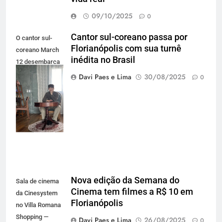
09/10/2025
0
Cantor sul-coreano passa por
O cantor sul-
Florianópolis com sua turnê
coreano March
inédita no Brasil
12 desembarca
em setembro no
Davi Paes e Lima
30/08/2025
0
Brasil com a
turnê K-Drama
Concert (Foto:
Divulgação)
Nova edição da Semana do
Sala de cinema
Cinema tem filmes a R$ 10 em
da Cinesystem
Florianópolis
no Villa Romana
Shopping —
Davi Paes e Lima
26/08/2025
0