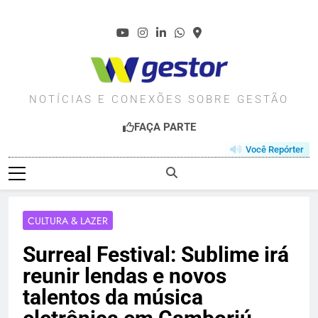
Skip
to
content
WGESTOR.COM.BR
NOTÍCIAS E CONEXÕES SOBRE GESTÃO
FAÇA PARTE
Você Repórter
CULTURA & LAZER
Surreal Festival: Sublime irá
reunir lendas e novos
talentos da música