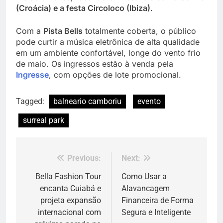
(Croácia) e a festa Circoloco (Ibiza)
.
Com a
Pista Bells
totalmente coberta, o público
pode curtir a música eletrônica de alta qualidade
em um ambiente confortável, longe do vento frio
de maio. Os ingressos estão à venda pela
Ingresse
, com opções de lote promocional.
Tagged:
balneario camboriu
evento
surreal park
Previous:
Next:
Navegação
de
Bella Fashion Tour
Como Usar a
encanta Cuiabá e
Alavancagem
Post
projeta expansão
Financeira de Forma
internacional com
Segura e Inteligente