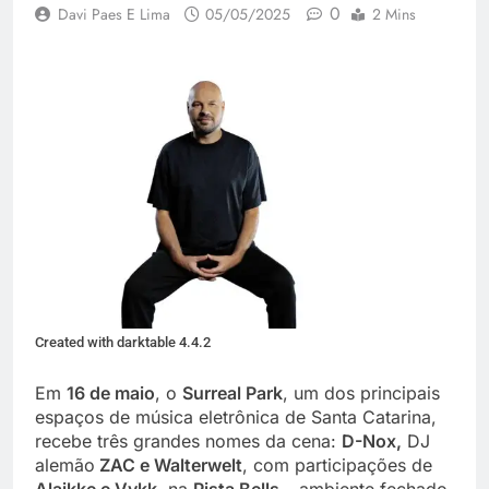
0
Davi Paes E Lima
05/05/2025
2 Mins
Created with darktable 4.4.2
Em
16 de maio
, o
Surreal Park
, um dos principais
espaços de música eletrônica de Santa Catarina,
recebe três grandes nomes da cena:
D-Nox,
DJ
alemão
ZAC e Walterwelt
, com participações de
Alaikke e Vykk
, na
Pista Bells
– ambiente fechado