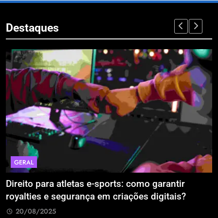
Destaques
GERAL
Direito para atletas e-sports: como garantir
A
royalties e segurança em criações digitais?
E
R
20/08/2025