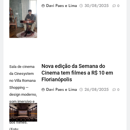
em setembro no
Davi Paes e Lima
30/08/2025
0
Brasil com a
turnê K-Drama
Concert (Foto:
Divulgação)
Nova edição da Semana do
Sala de cinema
Cinema tem filmes a R$ 10 em
da Cinesystem
Florianópolis
no Villa Romana
Shopping —
Davi Paes e Lima
26/08/2025
0
design moderno,
som imersivo e
conforto para
viver a magia
dos filmes.
(Foto: