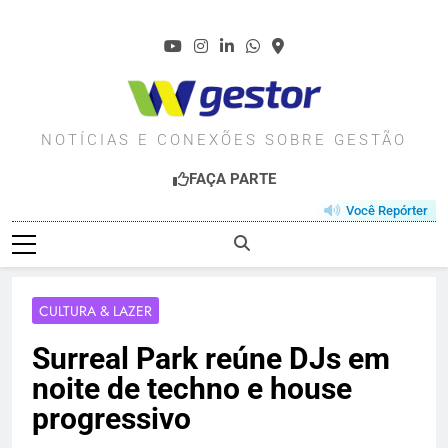
Skip
to
content
WGESTOR.COM.BR
NOTÍCIAS E CONEXÕES SOBRE GESTÃO
FAÇA PARTE
Você Repórter
CULTURA & LAZER
Surreal Park reúne DJs em
noite de techno e house
progressivo