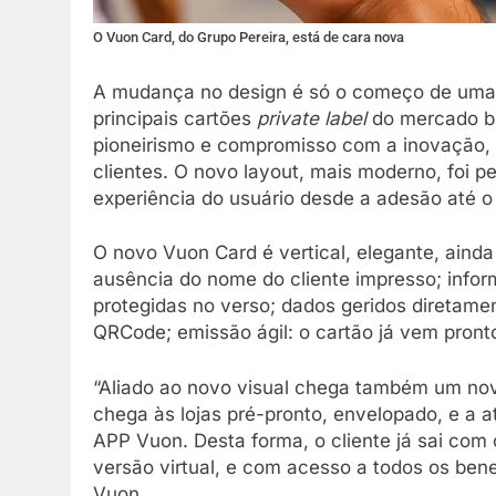
O Vuon Card, do Grupo Pereira, está de cara nova
A mudança no design é só o começo de uma
principais cartões
private label
do mercado br
pioneirismo e compromisso com a inovação, 
clientes. O novo layout, mais moderno, foi p
experiência do usuário desde a adesão até
O novo Vuon Card é vertical, elegante, ainda
ausência do nome do cliente impresso; info
protegidas no verso; dados geridos diretamen
QRCode; emissão ágil: o cartão já vem pront
“Aliado ao novo visual chega também um novo
chega às lojas pré-pronto, envelopado, e a 
APP Vuon. Desta forma, o cliente já sai com o
versão virtual, e com acesso a todos os benef
Vuon.