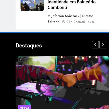
identidade em Balneário
Camboriú
Jeferson Sobczack | Diretor
Editorial
03/12/2025
0
Destaques
GERAL