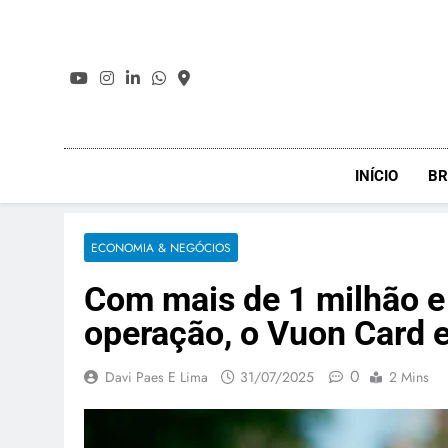
Skip
to
content
INÍCIO
BR
ECONOMIA & NEGÓCIOS
Com mais de 1 milhão e
operação, o Vuon Card e
0
Davi Paes E Lima
31/07/2025
2 Mins