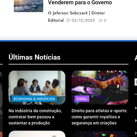
Venderem para o Governo
Jeferson Sobczack | Diretor
Editorial
03/12/2025
0
Últimas Notícias
C
ECONOMIA & NEGÓCIOS
GERAL
Na indústria da construção,
Direito para atletas e-sports:
contratar bem passou a
como garantir royalties e
sustentar a produção
segurança em criações
digitais?
ECONOMIA & NEGÓCIOS
CAP