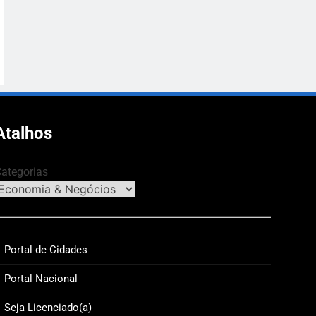
Atalhos
ategorias
Portal de Cidades
Portal Nacional
Seja Licenciado(a)
A
GERAL
ECONOMIA &