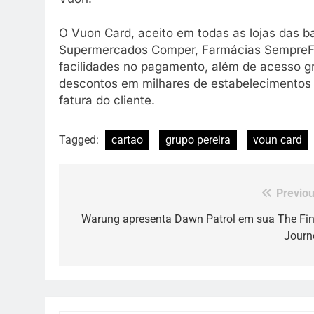
O Vuon Card, aceito em todas as lojas das b
Supermercados Comper, Farmácias SempreFor
facilidades no pagamento, além de acesso g
descontos em milhares de estabelecimentos
fatura do cliente.
Tagged:
cartao
grupo pereira
voun card
Previou
Navegação
de
Warung apresenta Dawn Patrol em sua The Fin
Journ
Post