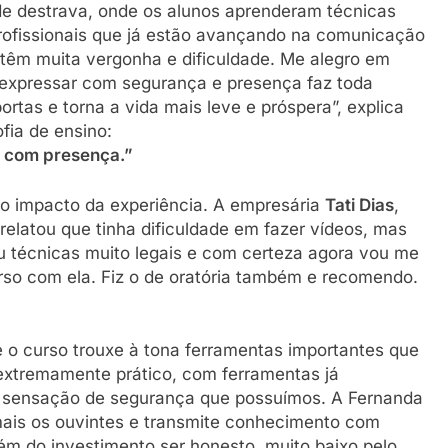
e destrava, onde os alunos aprenderam técnicas
profissionais que já estão avançando na comunicação
 têm muita vergonha e dificuldade. Me alegro em
e expressar com segurança e presença faz toda
rtas e torna a vida mais leve e próspera”, explica
fia de ensino:
o com presença.”
 o impacto da experiência. A empresária
Tati Dias
,
elatou que tinha dificuldade em fazer vídeos, mas
ou técnicas muito legais e com certeza agora vou me
urso com ela. Fiz o de oratória também e recomendo.
o curso trouxe à tona ferramentas importantes que
extremamente prático, com ferramentas já
a sensação de segurança que possuímos. A Fernanda
emais os ouvintes e transmite conhecimento com
ém do investimento ser honesto, muito baixo pelo