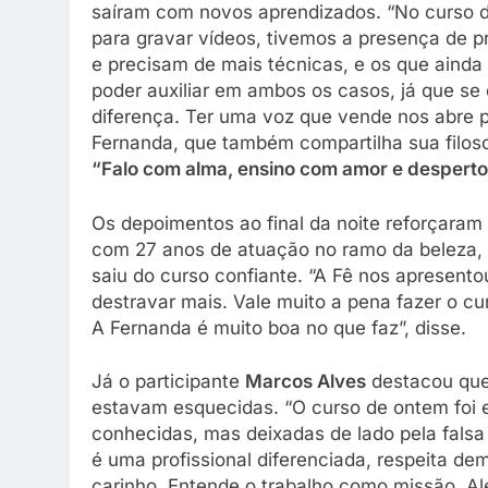
saíram com novos aprendizados. “No curso d
para gravar vídeos, tivemos a presença de 
e precisam de mais técnicas, e os que ainda
poder auxiliar em ambos os casos, já que s
diferença. Ter uma voz que vende nos abre po
Fernanda, que também compartilha sua filoso
“Falo com alma, ensino com amor e despert
Os depoimentos ao final da noite reforçaram
com 27 anos de atuação no ramo da beleza, r
saiu do curso confiante. “A Fê nos apresent
destravar mais. Vale muito a pena fazer o c
A Fernanda é muito boa no que faz”, disse.
Já o participante
Marcos Alves
destacou que 
estavam esquecidas. “O curso de ontem foi 
conhecidas, mas deixadas de lado pela fals
é uma profissional diferenciada, respeita d
carinho. Entende o trabalho como missão. Al