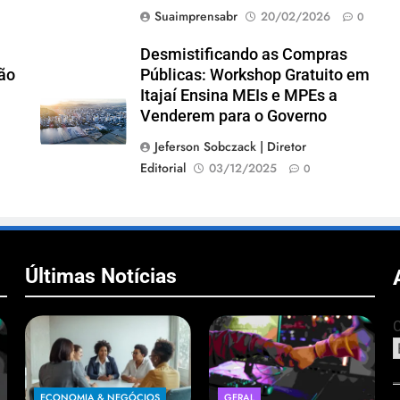
Suaimprensabr
20/02/2026
0
Desmistificando as Compras
ão
Públicas: Workshop Gratuito em
Itajaí Ensina MEIs e MPEs a
Venderem para o Governo
Jeferson Sobczack | Diretor
Editorial
03/12/2025
0
Últimas Notícias
C
ECONOMIA & NEGÓCIOS
GERAL