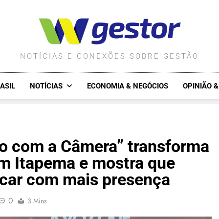
WGESTOR.COM.BR
NOTÍCIAS E CONEXÕES SOBRE GESTÃO
ASIL
NOTÍCIAS
ECONOMIA & NEGÓCIOS
OPINIÃO 
o com a Câmera” transforma
em Itapema e mostra que
car com mais presença
0
3 Mins