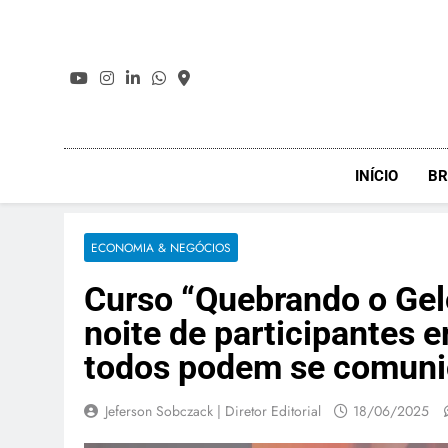
Skip
to
content
INÍCIO
BR
ECONOMIA & NEGÓCIOS
Curso “Quebrando o Gel
noite de participantes 
todos podem se comuni
Jeferson Sobczack | Diretor Editorial
18/06/2025