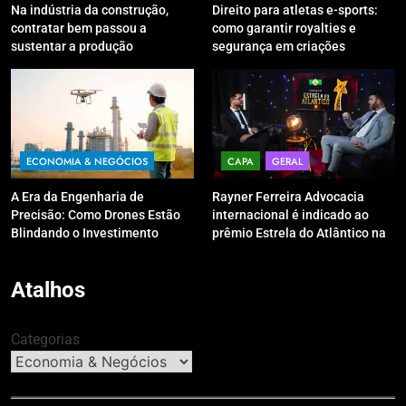
Na indústria da construção,
Direito para atletas e-sports:
contratar bem passou a
como garantir royalties e
sustentar a produção
segurança em criações
digitais?
ECONOMIA & NEGÓCIOS
CAPA
GERAL
A Era da Engenharia de
Rayner Ferreira Advocacia
Precisão: Como Drones Estão
internacional é indicado ao
Blindando o Investimento
prêmio Estrela do Atlântico na
Público contra o Retrabalho
categoria “Apoio Jurídico”
Atalhos
Categorias