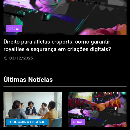
GERAL
Direito para atletas e-sports: como garantir
A
royalties e segurança em criações digitais?
E
R
03/12/2025
Últimas Notícias
ECONOMIA & NEGÓCIOS
GERAL