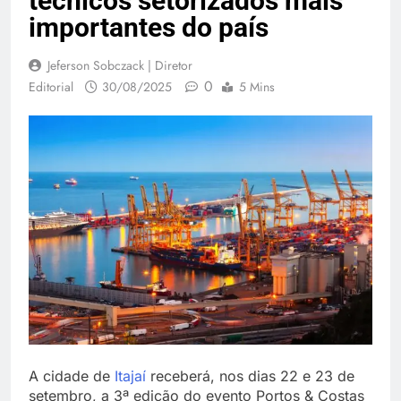
técnicos setorizados mais
importantes do país
Jeferson Sobczack | Diretor
0
Editorial
30/08/2025
5 Mins
A cidade de
Itajaí
receberá, nos dias 22 e 23 de
setembro, a 3ª edição do evento Portos & Costas