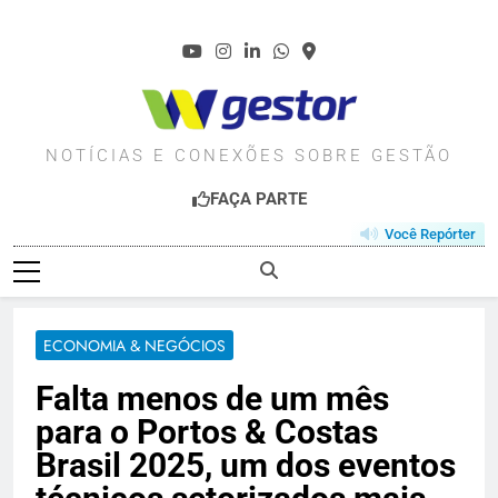
Skip
to
content
WGESTOR.COM.BR
NOTÍCIAS E CONEXÕES SOBRE GESTÃO
FAÇA PARTE
Você Repórter
ECONOMIA & NEGÓCIOS
Falta menos de um mês
para o Portos & Costas
Brasil 2025, um dos eventos