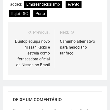
Tagged:
Empreendedorismo
evento
Itajaí - SC
Porto
Previous:
Next:
Navegação
de
Dunlop equipa novo
Caminho alternativo
Nissan Kicks e
para negociar o
Post
estreia como
tarifaço
fornecedora oficial
da Nissan no Brasil
DEIXE UM COMENTÁRIO