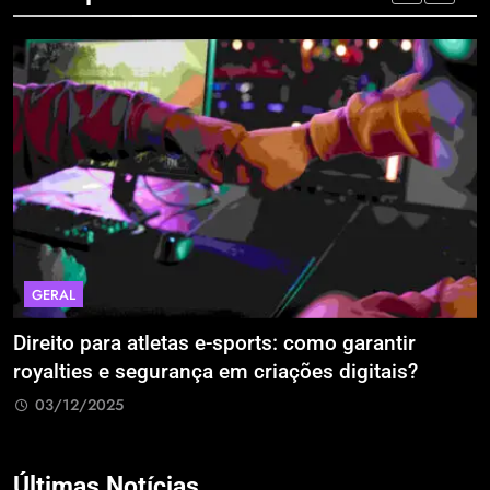
GERAL
Direito para atletas e-sports: como garantir
A
royalties e segurança em criações digitais?
E
R
03/12/2025
Últimas Notícias