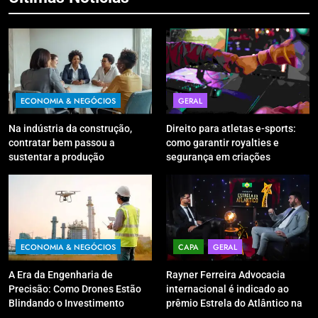
ECONOMIA & NEGÓCIOS
GERAL
Na indústria da construção,
Direito para atletas e-sports:
contratar bem passou a
como garantir royalties e
sustentar a produção
segurança em criações
digitais?
ECONOMIA & NEGÓCIOS
CAPA
GERAL
A Era da Engenharia de
Rayner Ferreira Advocacia
Precisão: Como Drones Estão
internacional é indicado ao
Blindando o Investimento
prêmio Estrela do Atlântico na
Público contra o Retrabalho
categoria “Apoio Jurídico”