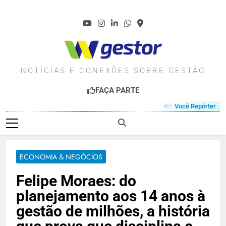
Skip
to
content
WGESTOR.COM.BR
NOTÍCIAS E CONEXÕES SOBRE GESTÃO
FAÇA PARTE
Você Repórter
ECONOMIA & NEGÓCIOS
Felipe Moraes: do
planejamento aos 14 anos à
gestão de milhões, a história