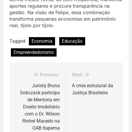
aportes regulares e procure transparência na
gestão. Na visão de Felipe, essa combinação
transforma pequenas economias em patrimônio
real, tijolo por tijolo.
Tagged:
Economia
Educação
Empreendedorismo
Previous:
Next:
Navegação
de
Jurista Bruna
A crise estrutural da
Sobczack participa
Justiça Brasileira
Post
de Mentoria em
Direito Imobiliário
com o Dr. Wilson
Rinhel Macedo na
OAB Itapema