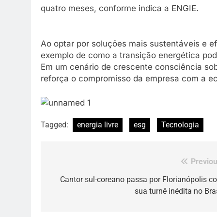
quatro meses, conforme indica a ENGIE.
Ao optar por soluções mais sustentáveis e ef
exemplo de como a transição energética pod
Em um cenário de crescente consciência sobr
reforça o compromisso da empresa com a ec
Tagged:
energia livre
esg
Tecnologia
Previou
Navegação
de
Cantor sul-coreano passa por Florianópolis c
sua turnê inédita no Bras
Post