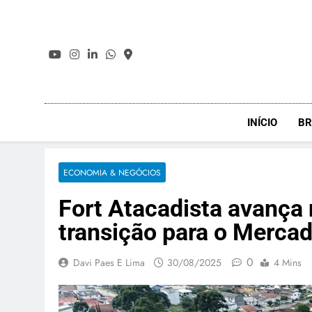
Skip
to
content
INÍCIO
BR
ECONOMIA & NEGÓCIOS
Fort Atacadista avança
transição para o Mercad
0
Davi Paes E Lima
30/08/2025
4 Mins