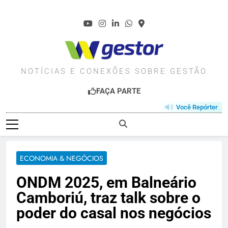
Skip
to
content
WGESTOR.COM.BR
NOTÍCIAS E CONEXÕES SOBRE GESTÃO
FAÇA PARTE
Você Repórter
ECONOMIA & NEGÓCIOS
ONDM 2025, em Balneário
Camboriú, traz talk sobre o
poder do casal nos negócios