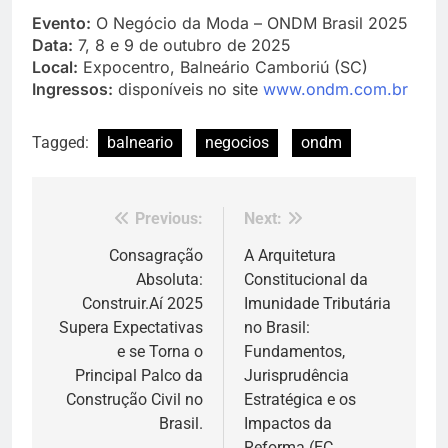
Evento:
O Negócio da Moda – ONDM Brasil 2025
Data:
7, 8 e 9 de outubro de 2025
Local:
Expocentro, Balneário Camboriú (SC)
Ingressos:
disponíveis no site
www.ondm.com.br
Tagged:
balneario
negocios
ondm
Previous:
Next:
Navegação
de
Consagração
A Arquitetura
Absoluta:
Constitucional da
Post
Construir.Aí 2025
Imunidade Tributária
Supera Expectativas
no Brasil:
e se Torna o
Fundamentos,
Principal Palco da
Jurisprudência
Construção Civil no
Estratégica e os
Brasil.
Impactos da
Reforma (EC