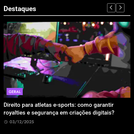
Destaques
GERAL
Direito para atletas e-sports: como garantir
A
royalties e segurança em criações digitais?
E
R
03/12/2025