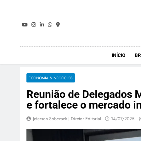
Skip
to
content
INÍCIO
BR
ECONOMIA & NEGÓCIOS
Reunião de Delegados M
e fortalece o mercado i
Jeferson Sobczack | Diretor Editorial
14/07/2025