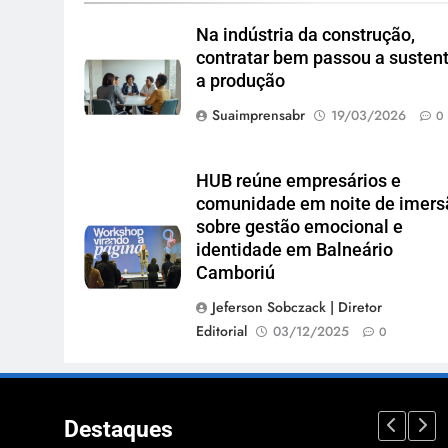
Na indústria da construção,
contratar bem passou a susten
a produção
Suaimprensabr
19/03/2026
0
HUB reúne empresários e
comunidade em noite de imers
sobre gestão emocional e
identidade em Balneário
Camboriú
Jeferson Sobczack | Diretor
Editorial
03/12/2025
0
Destaques