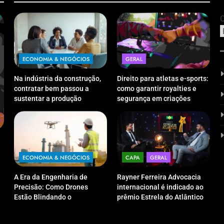
C
ECONOMIA & NEGÓCIOS
GERAL
Na indústria da construção,
Direito para atletas e-sports:
contratar bem passou a
como garantir royalties e
sustentar a produção
segurança em criações
digitais?
ECONOMIA & NEGÓCIOS
CAP
A Era da Engenharia de Precisão: Como
Rayne
Drones Estão Blindando o Investimento
indic
ECONOMIA & NEGÓCIOS
CAPA
GERAL
Público contra o Retrabalho
categ
A Era da Engenharia de
Rayner Ferreira Advocacia
03/12/2025
03/
Precisão: Como Drones
internacional é indicado ao
Estão Blindando o
prêmio Estrela do Atlântico
Investimento Público contra
na categoria “Apoio Jurídico”
o Retrabalho