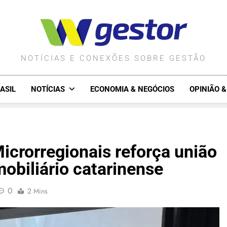
WGESTOR.COM.BR
NOTÍCIAS E CONEXÕES SOBRE GESTÃO
ASIL
NOTÍCIAS
ECONOMIA & NEGÓCIOS
OPINIÃO 
icrorregionais reforça união
mobiliário catarinense
0
2 Mins