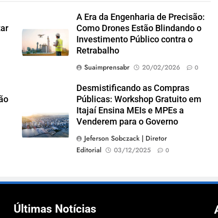
A Era da Engenharia de Precisão:
tar
Como Drones Estão Blindando o
Investimento Público contra o
Retrabalho
Suaimprensabr
20/02/2026
0
Desmistificando as Compras
ão
Públicas: Workshop Gratuito em
Itajaí Ensina MEIs e MPEs a
Venderem para o Governo
Jeferson Sobczack | Diretor
Editorial
03/12/2025
0
Últimas Notícias