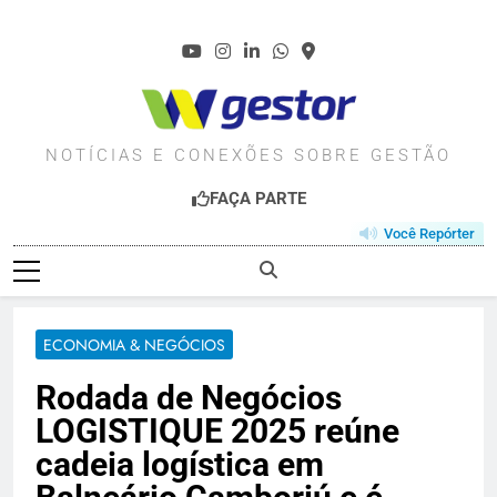
Skip
to
content
WGESTOR.COM.BR
NOTÍCIAS E CONEXÕES SOBRE GESTÃO
FAÇA PARTE
Você Repórter
ECONOMIA & NEGÓCIOS
Rodada de Negócios
LOGISTIQUE 2025 reúne
cadeia logística em