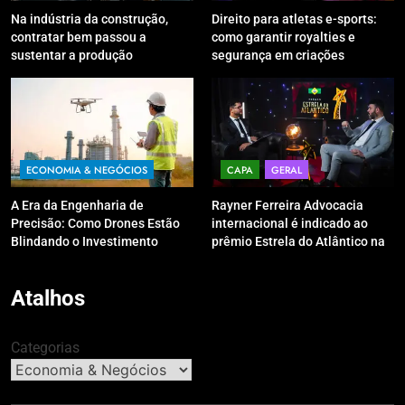
Na indústria da construção,
Direito para atletas e-sports:
contratar bem passou a
como garantir royalties e
sustentar a produção
segurança em criações
digitais?
ECONOMIA & NEGÓCIOS
CAPA
GERAL
A Era da Engenharia de
Rayner Ferreira Advocacia
Precisão: Como Drones Estão
internacional é indicado ao
Blindando o Investimento
prêmio Estrela do Atlântico na
Público contra o Retrabalho
categoria “Apoio Jurídico”
Atalhos
Categorias