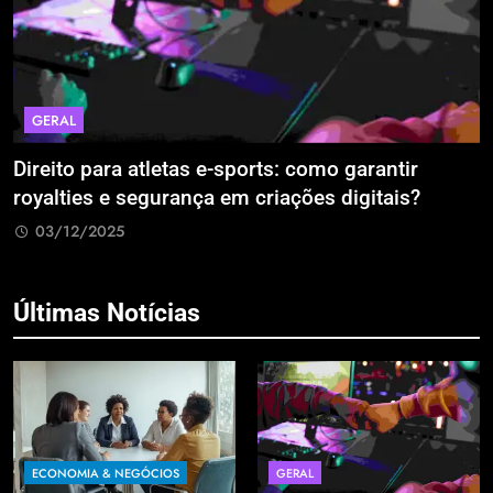
GERAL
Direito para atletas e-sports: como garantir
A
royalties e segurança em criações digitais?
E
R
03/12/2025
Últimas Notícias
ECONOMIA & NEGÓCIOS
GERAL