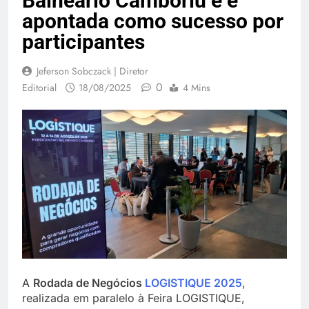
Balneário Camboriú e é
apontada como sucesso por
participantes
Jeferson Sobczack | Diretor
0
Editorial
18/08/2025
4 Mins
A
Rodada de Negócios
LOGISTIQUE 2025
,
realizada em paralelo à Feira LOGISTIQUE,