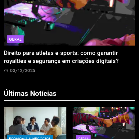
GERAL
Direito para atletas e-sports: como garantir
A
royalties e segurança em criações digitais?
E
R
03/12/2025
Últimas Notícias
ECONOMIA & NEGÓCIOS
GERAL