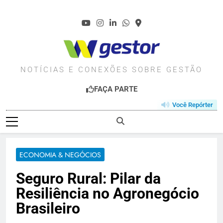
Skip
to
content
WGESTOR.COM.BR
NOTÍCIAS E CONEXÕES SOBRE GESTÃO
FAÇA PARTE
Você Repórter
ECONOMIA & NEGÓCIOS
Seguro Rural: Pilar da
Resiliência no Agronegócio
Brasileiro