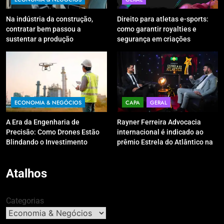
Na indústria da construção,
Direito para atletas e-sports:
contratar bem passou a
como garantir royalties e
sustentar a produção
segurança em criações
digitais?
ECONOMIA & NEGÓCIOS
CAPA
GERAL
A Era da Engenharia de
Rayner Ferreira Advocacia
Precisão: Como Drones Estão
internacional é indicado ao
Blindando o Investimento
prêmio Estrela do Atlântico na
Público contra o Retrabalho
categoria “Apoio Jurídico”
Atalhos
Categorias