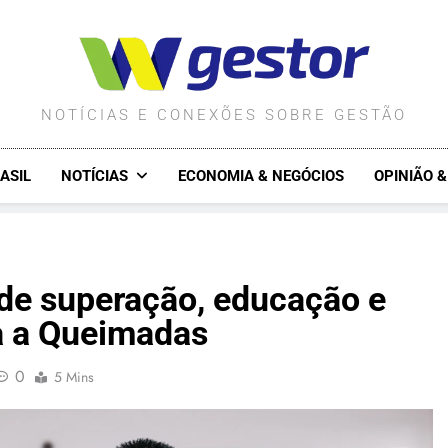
WGESTOR.COM.BR
NOTÍCIAS E CONEXÕES SOBRE GESTÃO
ASIL
NOTÍCIAS
ECONOMIA & NEGÓCIOS
OPINIÃO 
a de superação, educação e
 a Queimadas
0
5 Mins