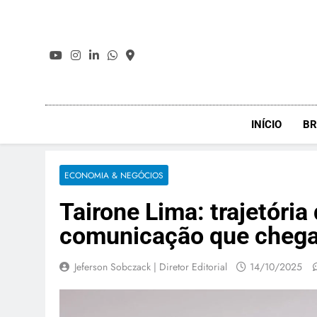
Skip
to
content
INÍCIO
BR
ECONOMIA & NEGÓCIOS
Tairone Lima: trajetóri
comunicação que chega
Jeferson Sobczack | Diretor Editorial
14/10/2025