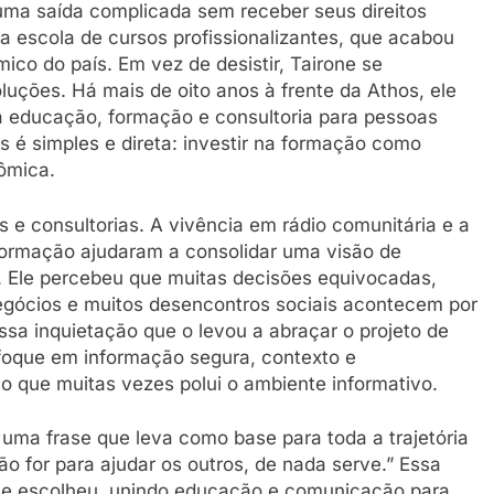
uma saída complicada sem receber seus direitos
ma escola de cursos profissionalizantes, que acabou
co do país. Em vez de desistir, Tairone se
luções. Há mais de oito anos à frente da Athos, ele
a educação, formação e consultoria para pessoas
s é simples e direta: investir na formação como
ômica.
 e consultorias. A vivência em rádio comunitária e a
formação ajudaram a consolidar uma visão de
 Ele percebeu que muitas decisões equivocadas,
gócios e muitos desencontros sociais acontecem por
essa inquietação que o levou a abraçar o projeto de
foque em informação segura, contexto e
o que muitas vezes polui o ambiente informativo.
uma frase que leva como base para toda a trajetória
ão for para ajudar os outros, de nada serve.” Essa
ue escolheu, unindo educação e comunicação para