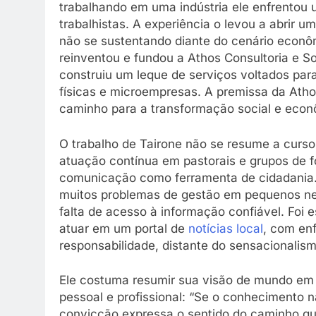
trabalhando em uma indústria ele enfrentou 
trabalhistas. A experiência o levou a abrir u
não se sustentando diante do cenário econômi
reinventou e fundou a Athos Consultoria e So
construiu um leque de serviços voltados par
físicas e microempresas. A premissa da Atho
caminho para a transformação social e econ
O trabalho de Tairone não se resume a cursos
atuação contínua em pastorais e grupos de 
comunicação como ferramenta de cidadania.
muitos problemas de gestão em pequenos ne
falta de acesso à informação confiável. Foi 
atuar em um portal de
notícias local
, com en
responsabilidade, distante do sensacionalism
Ele costuma resumir sua visão de mundo em 
pessoal e profissional: “Se o conhecimento n
convicção expressa o sentido do caminho q