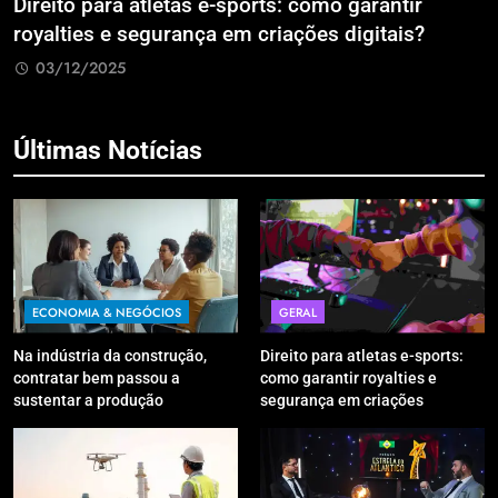
Direito para atletas e-sports: como garantir
A
royalties e segurança em criações digitais?
E
R
03/12/2025
Últimas Notícias
ECONOMIA & NEGÓCIOS
GERAL
Na indústria da construção,
Direito para atletas e-sports:
contratar bem passou a
como garantir royalties e
sustentar a produção
segurança em criações
digitais?