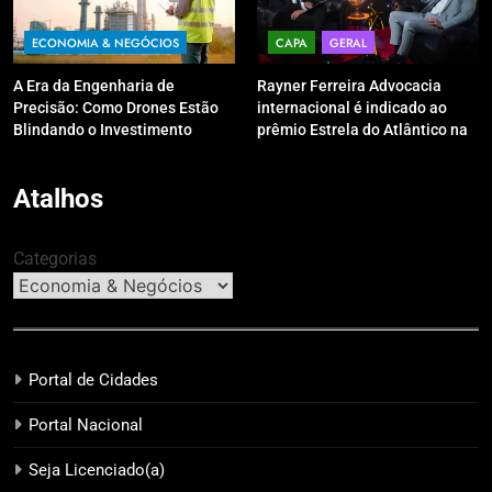
ECONOMIA & NEGÓCIOS
CAPA
GERAL
A Era da Engenharia de
Rayner Ferreira Advocacia
Precisão: Como Drones Estão
internacional é indicado ao
Blindando o Investimento
prêmio Estrela do Atlântico na
Público contra o Retrabalho
categoria “Apoio Jurídico”
Atalhos
Categorias
Portal de Cidades
Portal Nacional
Seja Licenciado(a)