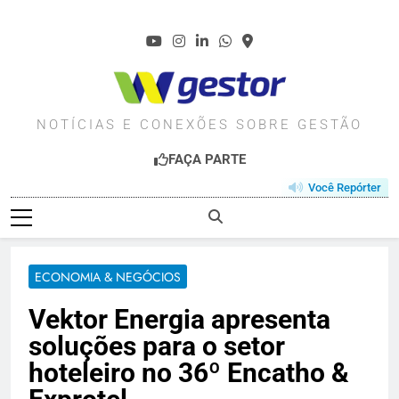
Skip
to
content
WGESTOR.COM.BR
NOTÍCIAS E CONEXÕES SOBRE GESTÃO
FAÇA PARTE
Você Repórter
ECONOMIA & NEGÓCIOS
Vektor Energia apresenta
soluções para o setor
hoteleiro no 36º Encatho &