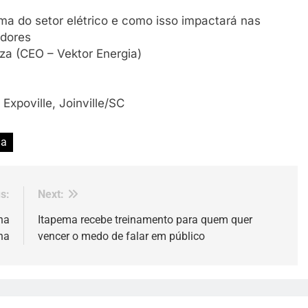
rma do setor elétrico e como isso impactará nas
idores
za (CEO – Vektor Energia)
Expoville, Joinville/SC
ia
s:
Next:
ha
Itapema recebe treinamento para quem quer
na
vencer o medo de falar em público