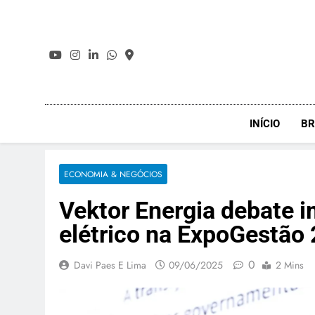
Skip
to
content
INÍCIO
BR
ECONOMIA & NEGÓCIOS
Vektor Energia debate i
elétrico na ExpoGestão
0
Davi Paes E Lima
09/06/2025
2 Mins