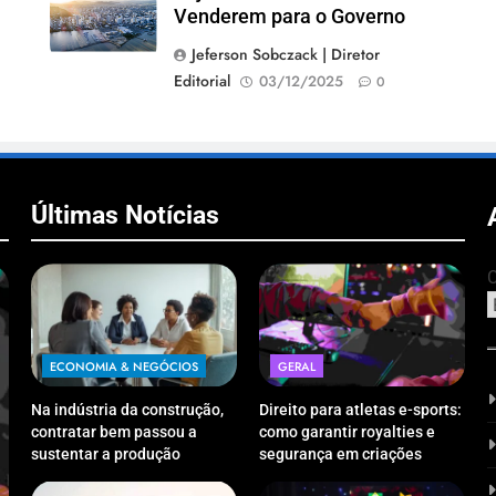
Venderem para o Governo
Jeferson Sobczack | Diretor
Editorial
03/12/2025
0
Últimas Notícias
C
ECONOMIA & NEGÓCIOS
GERAL
Na indústria da construção,
Direito para atletas e-sports:
contratar bem passou a
como garantir royalties e
sustentar a produção
segurança em criações
digitais?