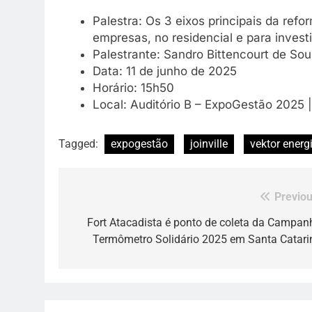
Palestra: Os 3 eixos principais da refo
empresas, no residencial e para invest
Palestrante: Sandro Bittencourt de Sou
Data: 11 de junho de 2025
Horário: 15h50
Local: Auditório B – ExpoGestão 2025 | 
Tagged:
expogestão
joinville
vektor energ
Previou
Navegação
de
Fort Atacadista é ponto de coleta da Campan
Termômetro Solidário 2025 em Santa Catari
Post