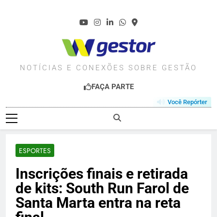
Skip
to
content
WGESTOR.COM.BR
NOTÍCIAS E CONEXÕES SOBRE GESTÃO
FAÇA PARTE
Você Repórter
ESPORTES
Inscrições finais e retirada
de kits: South Run Farol de
Santa Marta entra na reta