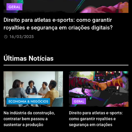
GERAL
Direito para atletas e-sports: como garantir
A
royalties e segurança em criações digitais?
E
R
16/03/2025
Últimas Notícias
ECONOMIA & NEGÓCIOS
GERAL
Na indústria da construção,
Direito para atletas e-sports:
contratar bem passou a
como garantir royalties e
sustentar a produção
segurança em criações
digitais?