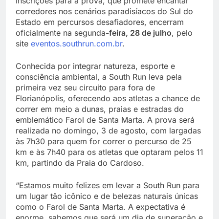
inscrições para a prova, que promete encantar
corredores nos cenários paradisíacos do Sul do
Estado em percursos desafiadores, encerram
oficialmente na segunda
-feira, 28 de julho
, pelo
site
eventos.southrun.com.br
.
Conhecida por integrar natureza, esporte e
consciência ambiental, a South Run leva pela
primeira vez seu circuito para fora de
Florianópolis, oferecendo aos atletas a chance de
correr em meio a dunas, praias e estradas do
emblemático Farol de Santa Marta. A prova será
realizada no domingo, 3 de agosto, com largadas
às 7h30 para quem for correr o percurso de 25
km e às 7h40 para os atletas que optaram pelos 11
km, partindo da Praia do Cardoso.
“Estamos muito felizes em levar a South Run para
um lugar tão icônico e de belezas naturais únicas
como o Farol de Santa Marta. A expectativa é
enorme, sabemos que será um dia de superação e