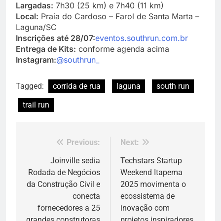
Largadas:
7h30 (25 km) e 7h40 (11 km)
Local:
Praia do Cardoso – Farol de Santa Marta –
Laguna/SC
Inscrições até 28/07:
eventos.southrun.com.br
Entrega de Kits:
conforme agenda acima
Instagram:
@southrun_
Tagged:
corrida de rua
laguna
south run
trail run
Previous:
Next:
Navegação
de
Joinville sedia
Techstars Startup
Rodada de Negócios
Weekend Itapema
Post
da Construção Civil e
2025 movimenta o
conecta
ecossistema de
fornecedores a 25
inovação com
grandes construtoras
projetos inspiradores