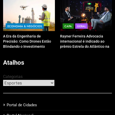
ECONOMIA & NEGÓCIOS
CAPA
GERAL
A Era da Engenharia de
Rayner Ferreira Advocacia
Precisão: Como Drones Estão
internacional é indicado ao
Blindando o Investimento
prêmio Estrela do Atlântico na
Público contra o Retrabalho
categoria “Apoio Jurídico”
Atalhos
Categorias
Portal de Cidades