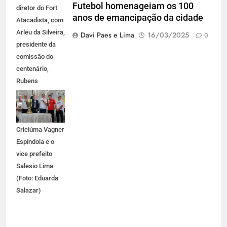
Futebol homenageiam os 100
diretor do Fort
anos de emancipação da cidade
Atacadista, com
Arleu da Silveira,
Davi Paes e Lima
16/03/2025
0
presidente da
comissão do
centenário,
Rubens
AngeloTi,
presidente da
FCF, Prefeito de
Criciúma Vagner
Espíndola e o
vice prefeito
Salesio Lima
(Foto: Eduarda
Salazar)