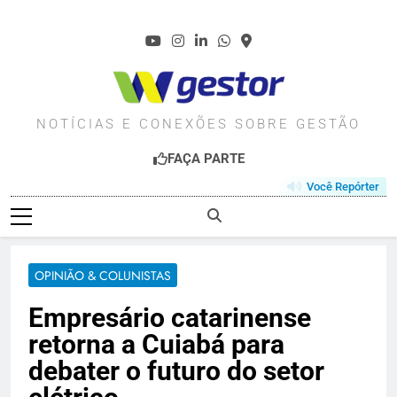
Skip
to
content
WGESTOR.COM.BR
NOTÍCIAS E CONEXÕES SOBRE GESTÃO
FAÇA PARTE
Você Repórter
OPINIÃO & COLUNISTAS
Empresário catarinense
retorna a Cuiabá para
debater o futuro do setor