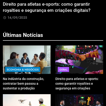
Direito para atletas e-sports: como garantir
A
royalties e segurança em criações digitais?
E
R
14/09/2025
Últimas Notícias
ECONOMIA & NEGÓCIOS
GERAL
Na indústria da construção,
Direito para atletas e-sports:
contratar bem passou a
como garantir royalties e
sustentar a produção
segurança em criações
digitais?