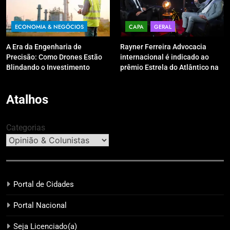
ECONOMIA & NEGÓCIOS
CAPA
GERAL
A Era da Engenharia de
Rayner Ferreira Advocacia
Precisão: Como Drones Estão
internacional é indicado ao
Blindando o Investimento
prêmio Estrela do Atlântico na
Público contra o Retrabalho
categoria “Apoio Jurídico”
Atalhos
Categorias
Portal de Cidades
Portal Nacional
Seja Licenciado(a)