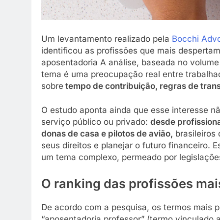
Um levantamento realizado pela
Bocchi Adv
identificou as profissões que mais despertam
aposentadoria A análise, baseada no volume
tema é uma preocupação real entre trabalhado
sobre
tempo de contribuição, regras de tran
O estudo aponta ainda que esse interesse nã
serviço público ou privado:
desde profission
donas de casa e pilotos de avião,
brasileiros
seus direitos e planejar o futuro financeiro.
um tema complexo, permeado por legislações 
O ranking das profissões ma
De acordo com a pesquisa, os termos mais pe
“aposentadoria professor” (termo vinculado ao