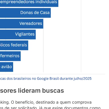
ssores lideram buscas
nking. O benefício, destinado a quem comprova
s de ser solicitado, já que exige documentos como