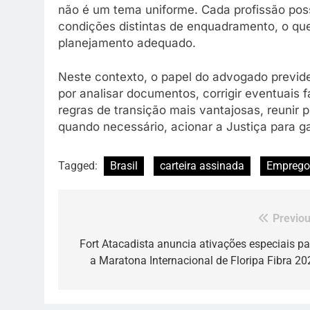
não é um tema uniforme. Cada profissão poss
condições distintas de enquadramento, o qu
planejamento adequado.
Neste contexto, o papel do advogado previde
por analisar documentos, corrigir eventuais fa
regras de transição mais vantajosas, reunir 
quando necessário, acionar a Justiça para g
Tagged:
Brasil
carteira assinada
Emprego
Previou
Navegação
de
Fort Atacadista anuncia ativações especiais pa
a Maratona Internacional de Floripa Fibra 20
Post