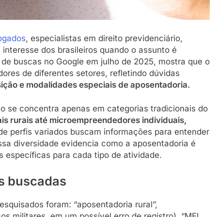
ogados
, especialistas em direito previdenciário,
 interesse dos brasileiros quando o assunto é
 de buscas no Google em julho de 2025, mostra que o
res de diferentes setores, refletindo dúvidas
sição e modalidades especiais de aposentadoria.
o se concentra apenas em categorias tradicionais do
ais rurais até microempreendedores individuais,
 de perfis variados buscam informações para entender
 Essa diversidade evidencia como a aposentadoria é
específicas para cada tipo de atividade.
is buscadas
squisados foram: “aposentadoria rural”,
s militares, em um possível erro de registro), “MEI