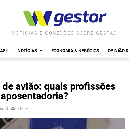
WGESTOR.COM.BR
NOTÍCIAS E CONEXÕES SOBRE GESTÃO
ASIL
NOTÍCIAS
ECONOMIA & NEGÓCIOS
OPINIÃO 
 de avião: quais profissões
 aposentadoria?
0
4 Mins