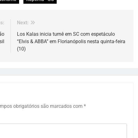
s:
Next:
ão
Los Kalas inicia turnê em SC com espetáculo
il
“Elvis & ABBA” em Florianópolis nesta quinta-feira
(10)
mpos obrigatórios são marcados com
*