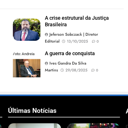
A crise estrutural da Justiça
Brasileira
Jeferson Sobczack | Diretor
Editorial
13/10/2025
0
A guerra de conquista
Foto: Andreia
Tarelow
Ives Gandra Da Silva
Martins
29/08/2025
0
Últimas Notícias
C