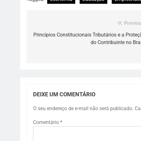
Previou
Navegação
de
Princípios Constitucionais Tributários e a Proteç
do Contribuinte no Bras
Post
DEIXE UM COMENTÁRIO
O seu endereço de e-mail não será publicado.
Ca
Comentário
*