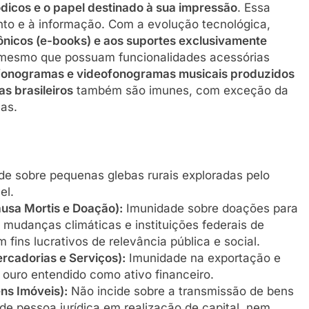
riódicos e o papel destinado à sua impressão
. Essa
nto e à informação. Com a evolução tecnológica,
trônicos (e-books) e aos suportes exclusivamente
 mesmo que possuam funcionalidades acessórias
fonogramas e videofonogramas musicais produzidos
as brasileiros
também são imunes, com exceção da
cas.
e sobre pequenas glebas rurais exploradas pelo
el.
usa Mortis e Doação):
Imunidade sobre doações para
 mudanças climáticas e instituições federais de
fins lucrativos de relevância pública e social.
rcadorias e Serviços):
Imunidade na exportação e
 ouro entendido como ativo financeiro.
ns Imóveis):
Não incide sobre a transmissão de bens
 de pessoa jurídica em realização de capital, nem