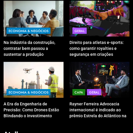
ECONOMIA & NEGÓCIOS
GERAL
Na indústria da construção,
Direito para atletas e-sports:
contratar bem passou a
como garantir royalties e
sustentar a produção
segurança em criações
digitais?
ECONOMIA & NEGÓCIOS
CAPA
GERAL
A Era da Engenharia de
Rayner Ferreira Advocacia
Precisão: Como Drones Estão
internacional é indicado ao
Blindando o Investimento
prêmio Estrela do Atlântico na
Público contra o Retrabalho
categoria “Apoio Jurídico”