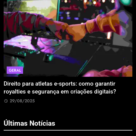
GERAL
Direito para atletas e-sports: como garantir
A
royalties e segurança em criações digitais?
E
R
29/08/2025
Últimas Notícias