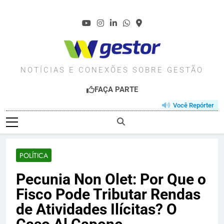
Skip
to
content
WGESTOR.COM.BR
NOTÍCIAS E CONEXÕES SOBRE GESTÃO
FAÇA PARTE
Você Repórter
POLÍTICA
Pecunia Non Olet: Por Que o
Fisco Pode Tributar Rendas
de Atividades Ilícitas? O