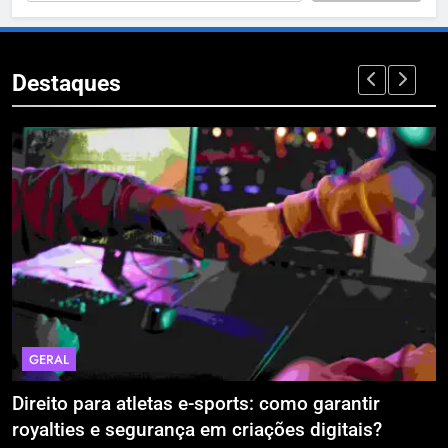
Destaques
GERAL
Direito para atletas e-sports: como garantir
A
royalties e segurança em criações digitais?
E