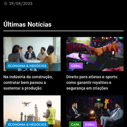
R
29/08/2025
Últimas Notícias
ECONOMIA & NEGÓCIOS
GERAL
Na indústria da construção,
Direito para atletas e-sports:
contratar bem passou a
como garantir royalties e
sustentar a produção
segurança em criações
digitais?
ECONOMIA & NEGÓCIOS
CAPA
GERAL