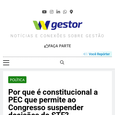
Skip
to
content
WGESTOR.COM.BR
NOTÍCIAS E CONEXÕES SOBRE GESTÃO
FAÇA PARTE
Você Repórter
POLÍTICA
Por que é constitucional a
PEC que permite ao
Congresso suspender