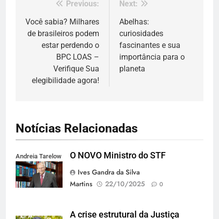
Previous:
Next:
Navegação
de
Você sabia? Milhares
Abelhas:
de brasileiros podem
curiosidades
Post
estar perdendo o
fascinantes e sua
BPC LOAS –
importância para o
Verifique Sua
planeta
elegibilidade agora!
Notícias Relacionadas
O NOVO Ministro do STF
Andreia Tarelow
Ives Gandra da Silva
Martins
22/10/2025
0
A crise estrutural da Justiça