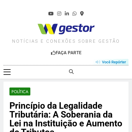
Skip
to
content
WGESTOR.COM.BR
NOTÍCIAS E CONEXÕES SOBRE GESTÃO
FAÇA PARTE
Você Repórter
POLÍTICA
Princípio da Legalidade
Tributária: A Soberania da
Lei na Instituição e Aumento