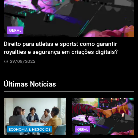
GERAL
Direito para atletas e-sports: como garantir
A
royalties e segurança em criações digitais?
E
R
29/08/2025
Últimas Notícias
ECONOMIA & NEGÓCIOS
GERAL