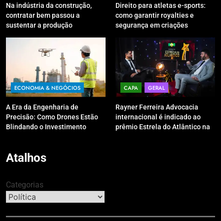
Na indústria da construção,
Direito para atletas e-sports:
contratar bem passou a
como garantir royalties e
sustentar a produção
segurança em criações
digitais?
ECONOMIA & NEGÓCIOS
CAPA
GERAL
A Era da Engenharia de
Rayner Ferreira Advocacia
Precisão: Como Drones Estão
internacional é indicado ao
Blindando o Investimento
prêmio Estrela do Atlântico na
Público contra o Retrabalho
categoria “Apoio Jurídico”
Atalhos
Categorias