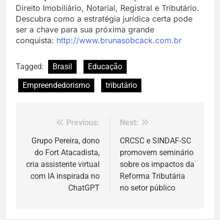
Direito Imobiliário, Notarial, Registral e Tributário.
Descubra como a estratégia jurídica certa pode
ser a chave para sua próxima grande
conquista:
h
ttp://www.brunasobcack.com.br
Tagged:
Brasil
Educação
Empreendedorismo
tributário
Previous:
Next:
Navegação
de
Grupo Pereira, dono
CRCSC e SINDAF-SC
do Fort Atacadista,
promovem seminário
Post
cria assistente virtual
sobre os impactos da
com IA inspirada no
Reforma Tributária
ChatGPT
no setor público