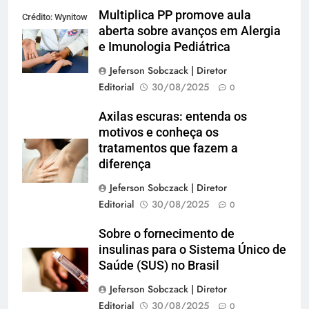
Multiplica PP promove aula
Crédito: Wynitow
aberta sobre avanços em Alergia
Butenas
e Imunologia Pediátrica
Jeferson Sobczack | Diretor
Editorial
30/08/2025
0
Axilas escuras: entenda os
motivos e conheça os
tratamentos que fazem a
diferença
Jeferson Sobczack | Diretor
Editorial
30/08/2025
0
Sobre o fornecimento de
insulinas para o Sistema Único de
Saúde (SUS) no Brasil
Jeferson Sobczack | Diretor
Editorial
30/08/2025
0