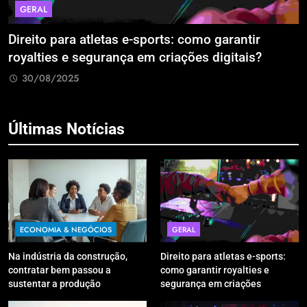
GERAL
Direito para atletas e-sports: como garantir
A
royalties e segurança em criações digitais?
E
R
30/08/2025
Últimas Notícias
ECONOMIA & NEGÓCIOS
GERAL
Na indústria da construção,
Direito para atletas e-sports:
contratar bem passou a
como garantir royalties e
sustentar a produção
segurança em criações
digitais?