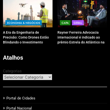
ECONOMIA & NEGÓCIOS
CAPA
GERAL
A Era da Engenharia de
Rayner Ferreira Advocacia
Precisão: Como Drones Estão
internacional é indicado ao
Blindando o Investimento
prêmio Estrela do Atlântico na
Público contra o Retrabalho
categoria “Apoio Jurídico”
Atalhos
Categorias
Portal de Cidades
Portal Nacional