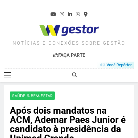
Skip
to
content
WGESTOR.COM.BR
NOTÍCIAS E CONEXÕES SOBRE GESTÃO
FAÇA PARTE
Você Repórter
SAÚDE & BEM‑ESTAR
Após dois mandatos na
ACM, Ademar Paes Junior é
candidato à presidência da