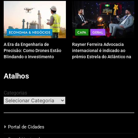
ECONOMIA & NEGÓCIOS
CAPA
GERAL
A Era da Engenharia de
Rayner Ferreira Advocacia
Precisão: Como Drones Estão
internacional é indicado ao
Blindando o Investimento
prêmio Estrela do Atlântico na
Público contra o Retrabalho
categoria “Apoio Jurídico”
Atalhos
Categorias
Portal de Cidades