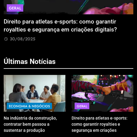
GERAL
Direito para atletas e-sports: como garantir
A
royalties e segurança em criações digitais?
E
R
30/08/2025
Últimas Notícias
ECONOMIA & NEGÓCIOS
GERAL
Na indústria da construção,
Direito para atletas e-sports:
contratar bem passou a
como garantir royalties e
sustentar a produção
segurança em criações
digitais?