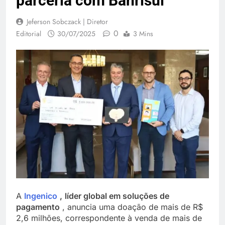
parceria com Banrisul
Jeferson Sobczack | Diretor
0
Editorial
30/07/2025
3 Mins
A
Ingenico
,
líder global em soluções de
pagamento
, anuncia uma doação de mais de R$
2,6 milhões, correspondente à venda de mais de