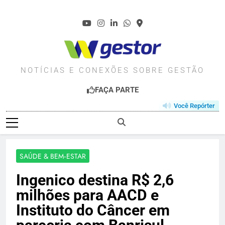
Skip
to
content
WGESTOR.COM.BR
NOTÍCIAS E CONEXÕES SOBRE GESTÃO
FAÇA PARTE
Você Repórter
SAÚDE & BEM‑ESTAR
Ingenico destina R$ 2,6
milhões para AACD e
Instituto do Câncer em