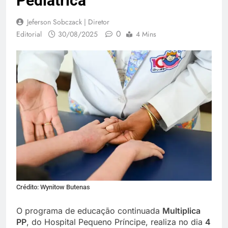
Pediátrica
Jeferson Sobczack | Diretor
0
Editorial
30/08/2025
4 Mins
Crédito: Wynitow Butenas
O programa de educação continuada
Multiplica
PP
, do Hospital Pequeno Príncipe, realiza no dia
4