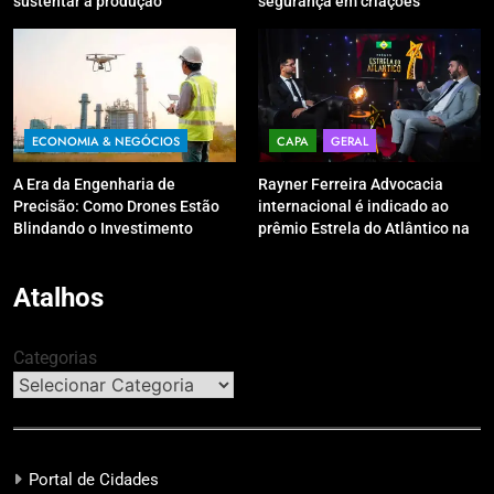
sustentar a produção
segurança em criações
digitais?
ECONOMIA & NEGÓCIOS
CAPA
GERAL
A Era da Engenharia de
Rayner Ferreira Advocacia
Precisão: Como Drones Estão
internacional é indicado ao
Blindando o Investimento
prêmio Estrela do Atlântico na
Público contra o Retrabalho
categoria “Apoio Jurídico”
Atalhos
Categorias
Portal de Cidades