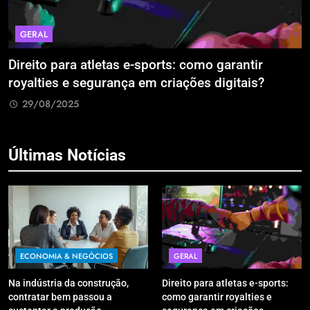
GERAL
Direito para atletas e-sports: como garantir
A
royalties e segurança em criações digitais?
E
R
29/08/2025
Últimas Notícias
ECONOMIA & NEGÓCIOS
GERAL
Na indústria da construção,
Direito para atletas e-sports:
contratar bem passou a
como garantir royalties e