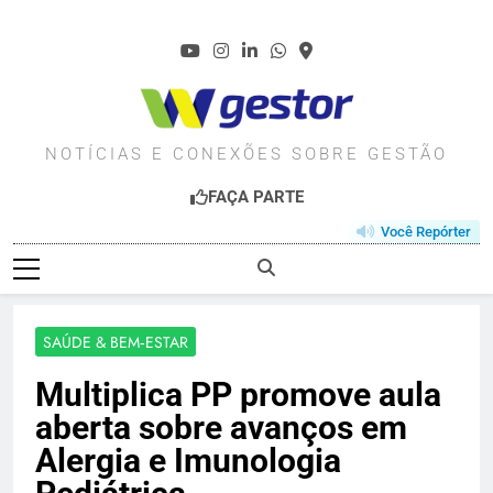
Skip
to
content
WGESTOR.COM.BR
NOTÍCIAS E CONEXÕES SOBRE GESTÃO
FAÇA PARTE
Você Repórter
SAÚDE & BEM‑ESTAR
Multiplica PP promove aula
aberta sobre avanços em
Alergia e Imunologia