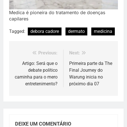
Medica é pioneira do tratamento de doenças
capilares
Tagged:
debora cadore
dermato
medicina
Previous:
Next:
Navegação
de
Artigo: Será que o
Primeira parte da The
debate político
Final Journey do
Post
caminha para o mero
Warung inicia no
entretenimento?
próximo dia 07
DEIXE UM COMENTÁRIO