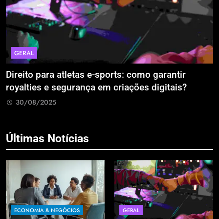
GERAL
EC
ireito para atletas e-sports: como garantir
A E
oyalties e segurança em criações digitais?
Est
Ret
30/08/2025
3
Últimas Notícias
ECONOMIA & NEGÓCIOS
GERAL