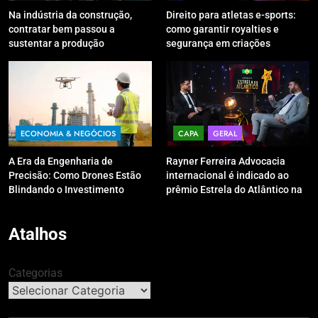
Na indústria da construção,
Direito para atletas e-sports:
contratar bem passou a
como garantir royalties e
sustentar a produção
segurança em criações
digitais?
ECONOMIA & NEGÓCIOS
CAPA
GERAL
A Era da Engenharia de
Rayner Ferreira Advocacia
Precisão: Como Drones Estão
internacional é indicado ao
Blindando o Investimento
prêmio Estrela do Atlântico na
Público contra o Retrabalho
categoria “Apoio Jurídico”
Atalhos
Categorias