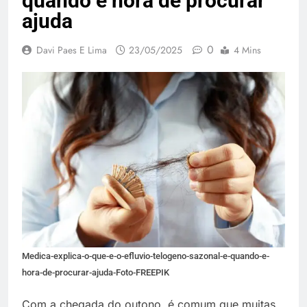
quando é hora de procurar
ajuda
0
Davi Paes E Lima
23/05/2025
4 Mins
Medica-explica-o-que-e-o-efluvio-telogeno-sazonal-e-quando-e-
hora-de-procurar-ajuda-Foto-FREEPIK
Com a chegada do outono, é comum que muitas