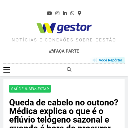
Skip
to
content
WGESTOR.COM.BR
NOTÍCIAS E CONEXÕES SOBRE GESTÃO
FAÇA PARTE
Você Repórter
SAÚDE & BEM‑ESTAR
Queda de cabelo no outono?
Médica explica o que é o
eflúvio telógeno sazonal e