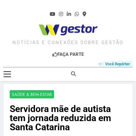
Skip
to
content
WGESTOR.COM.BR
NOTÍCIAS E CONEXÕES SOBRE GESTÃO
FAÇA PARTE
Você Repórter
SAÚDE & BEM‑ESTAR
Servidora mãe de autista
tem jornada reduzida em
Santa Catarina