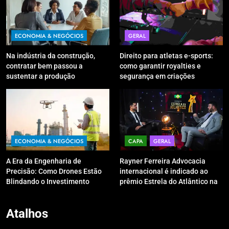
ECONOMIA & NEGÓCIOS
GERAL
Na indústria da construção,
Direito para atletas e-sports:
contratar bem passou a
como garantir royalties e
sustentar a produção
segurança em criações
digitais?
ECONOMIA & NEGÓCIOS
CAPA
GERAL
A Era da Engenharia de
Rayner Ferreira Advocacia
Precisão: Como Drones Estão
internacional é indicado ao
Blindando o Investimento
prêmio Estrela do Atlântico na
Público contra o Retrabalho
categoria “Apoio Jurídico”
Atalhos