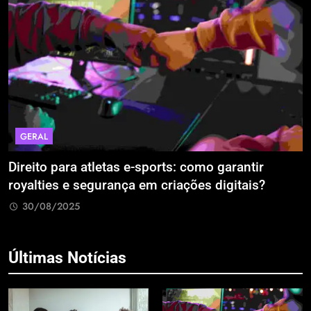
GERAL
Direito para atletas e-sports: como garantir
A
royalties e segurança em criações digitais?
E
R
30/08/2025
Últimas Notícias