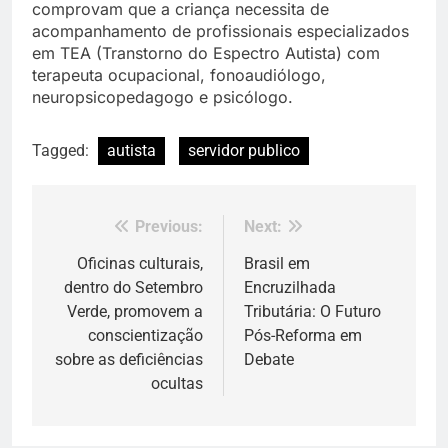
comprovam que a criança necessita de
acompanhamento de profissionais especializados
em TEA (Transtorno do Espectro Autista) com
terapeuta ocupacional, fonoaudiólogo,
neuropsicopedagogo e psicólogo.
Tagged:
autista
servidor publico
Previous:
Next:
Navegação
de
Oficinas culturais,
Brasil em
dentro do Setembro
Encruzilhada
Post
Verde, promovem a
Tributária: O Futuro
conscientização
Pós-Reforma em
sobre as deficiências
Debate
ocultas