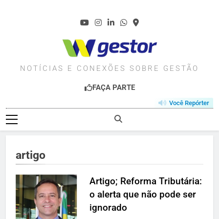
Skip
to
content
WGESTOR.COM.BR
NOTÍCIAS E CONEXÕES SOBRE GESTÃO
FAÇA PARTE
Você Repórter
artigo
Artigo; Reforma Tributária:
o alerta que não pode ser
ignorado