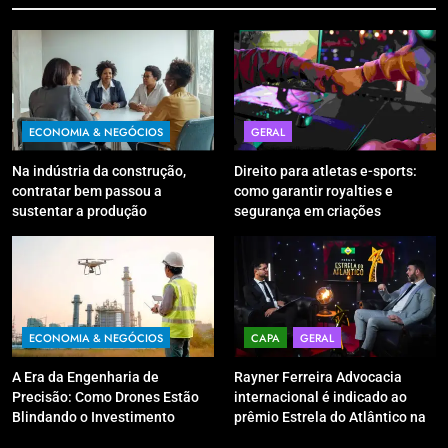
ECONOMIA & NEGÓCIOS
GERAL
Na indústria da construção,
Direito para atletas e-sports:
contratar bem passou a
como garantir royalties e
sustentar a produção
segurança em criações
digitais?
ECONOMIA & NEGÓCIOS
CAPA
GERAL
A Era da Engenharia de
Rayner Ferreira Advocacia
Precisão: Como Drones Estão
internacional é indicado ao
Blindando o Investimento
prêmio Estrela do Atlântico na
Público contra o Retrabalho
categoria “Apoio Jurídico”