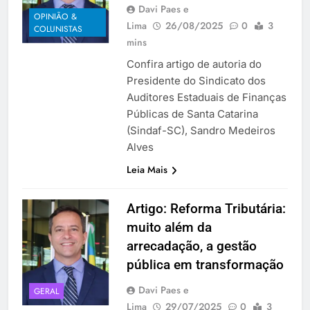
Davi Paes e
OPINIÃO &
Lima
26/08/2025
0
3
COLUNISTAS
mins
Confira artigo de autoria do
Presidente do Sindicato dos
Auditores Estaduais de Finanças
Públicas de Santa Catarina
(Sindaf-SC), Sandro Medeiros
Alves
Leia Mais
Artigo: Reforma Tributária:
muito além da
arrecadação, a gestão
pública em transformação
Davi Paes e
GERAL
Lima
29/07/2025
0
3