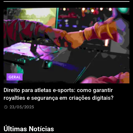
GERAL
Direito para atletas e-sports: como garantir
A
royalties e segurança em criações digitais?
E
R
23/05/2025
Últimas Notícias