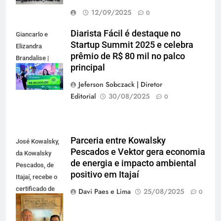
12/09/2025
0
Diarista Fácil é destaque no
Giancarlo e
Startup Summit 2025 e celebra
Elizandra
prêmio de R$ 80 mil no palco
Brandalise |
principal
Foto: Jeferson
B.Sobczack
Jeferson Sobczack | Diretor
Editorial
30/08/2025
0
Parceria entre Kowalsky
José Kowalsky,
Pescados e Vektor gera economia
da Kowalsky
de energia e impacto ambiental
Pescados, de
positivo em Itajaí
Itajaí, recebe o
certificado de
Davi Paes e Lima
25/08/2025
0
energia
renovável do