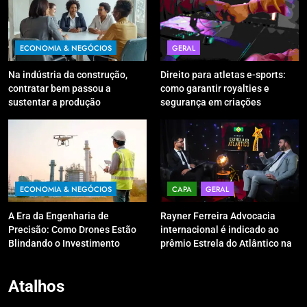
ECONOMIA & NEGÓCIOS
GERAL
Na indústria da construção,
Direito para atletas e-sports:
contratar bem passou a
como garantir royalties e
sustentar a produção
segurança em criações
digitais?
ECONOMIA & NEGÓCIOS
CAPA
GERAL
A Era da Engenharia de
Rayner Ferreira Advocacia
Precisão: Como Drones Estão
internacional é indicado ao
Blindando o Investimento
prêmio Estrela do Atlântico na
Público contra o Retrabalho
categoria “Apoio Jurídico”
Atalhos