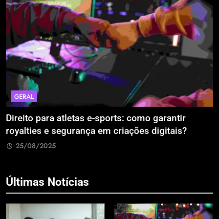
GERAL
Direito para atletas e-sports: como garantir
A
royalties e segurança em criações digitais?
E
R
25/08/2025
Últimas Notícias