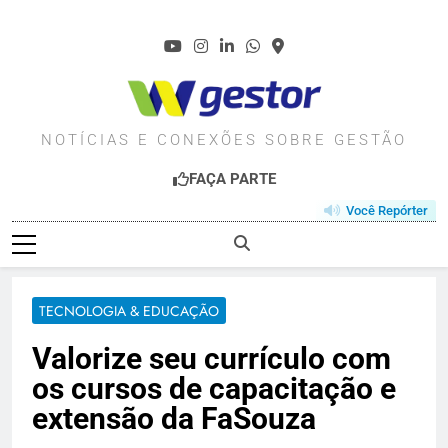
Skip
to
content
WGESTOR.COM.BR
NOTÍCIAS E CONEXÕES SOBRE GESTÃO
FAÇA PARTE
Você Repórter
TECNOLOGIA & EDUCAÇÃO
Valorize seu currículo com
os cursos de capacitação e
extensão da FaSouza