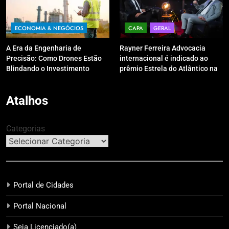
ECONOMIA & NEGÓCIOS
CAPA
GERAL
A Era da Engenharia de
Rayner Ferreira Advocacia
Precisão: Como Drones Estão
internacional é indicado ao
Blindando o Investimento
prêmio Estrela do Atlântico na
Público contra o Retrabalho
categoria “Apoio Jurídico”
Atalhos
Categorias
Portal de Cidades
Portal Nacional
Seja Licenciado(a)