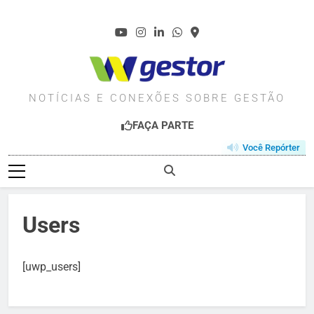
Skip
to
content
WGESTOR.COM.BR
NOTÍCIAS E CONEXÕES SOBRE GESTÃO
FAÇA PARTE
Você Repórter
Users
[uwp_users]