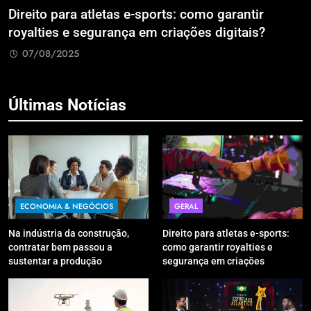
Direito para atletas e-sports: como garantir
A
royalties e segurança em criações digitais?
E
R
07/08/2025
Últimas Notícias
ECONOMIA & NEGÓCIOS
GERAL
Na indústria da construção,
Direito para atletas e-sports:
contratar bem passou a
como garantir royalties e
sustentar a produção
segurança em criações
digitais?