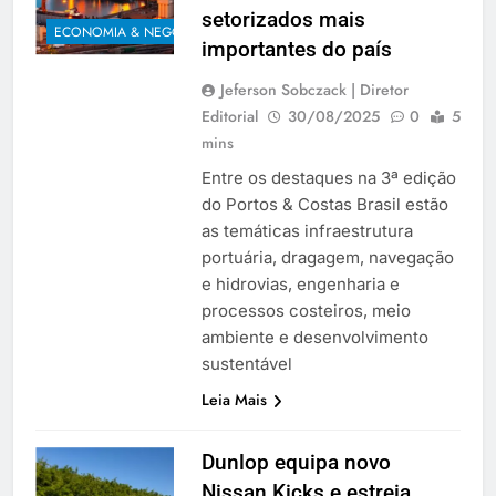
setorizados mais
ECONOMIA & NEGÓCIOS
importantes do país
Jeferson Sobczack | Diretor
Editorial
30/08/2025
0
5
mins
Entre os destaques na 3ª edição
do Portos & Costas Brasil estão
as temáticas infraestrutura
portuária, dragagem, navegação
e hidrovias, engenharia e
processos costeiros, meio
ambiente e desenvolvimento
sustentável
Leia Mais
Dunlop equipa novo
Nissan Kicks e estreia