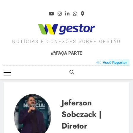
Skip
to
content
WGESTOR.COM.BR
NOTÍCIAS E CONEXÕES SOBRE GESTÃO
FAÇA PARTE
Você Repórter
Jeferson
Sobczack |
Diretor