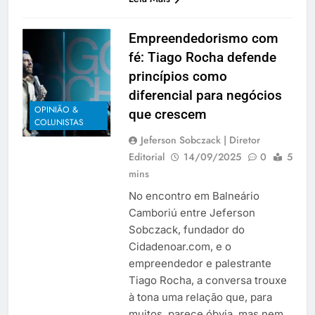
Empreendedorismo com
fé: Tiago Rocha defende
princípios como
diferencial para negócios
OPINIÃO &
que crescem
COLUNISTAS
Jeferson Sobczack | Diretor
Editorial
14/09/2025
0
5
mins
No encontro em Balneário
Camboriú entre Jeferson
Sobczack, fundador do
Cidadenoar.com, e o
empreendedor e palestrante
Tiago Rocha, a conversa trouxe
à tona uma relação que, para
muitos, parece óbvia, mas nem