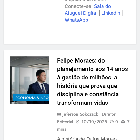
Conecte-se:
Saia do
Aluguel Digital
|
LinkedIn
|
WhatsApp
Felipe Moraes: do
planejamento aos 14 anos
à gestão de milhões, a
história que prova que
disciplina e constância
ECONOMIA & NEGÓCIOS
transformam vidas
Jeferson Sobczack | Diretor
Editorial
10/10/2025
0
7
mins
A história de Felipe Moraes