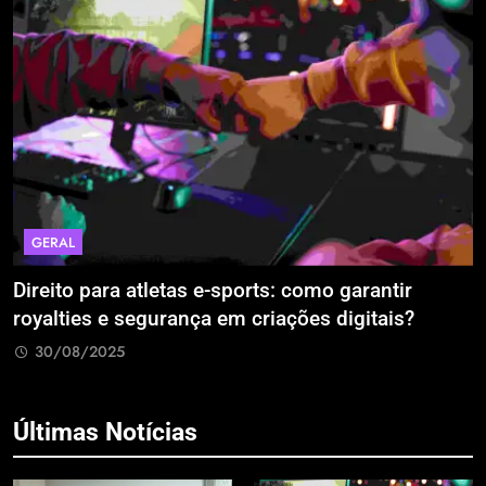
GERAL
Direito para atletas e-sports: como garantir
A
royalties e segurança em criações digitais?
E
R
30/08/2025
Últimas Notícias