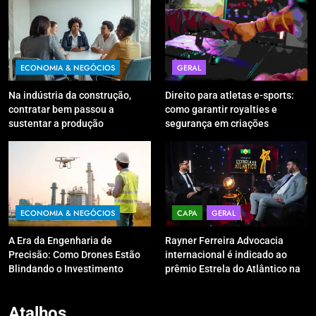
ECONOMIA & NEGÓCIOS
GERAL
Na indústria da construção,
Direito para atletas e-sports:
contratar bem passou a
como garantir royalties e
sustentar a produção
segurança em criações
digitais?
ECONOMIA & NEGÓCIOS
CAPA
GERAL
A Era da Engenharia de
Rayner Ferreira Advocacia
Precisão: Como Drones Estão
internacional é indicado ao
Blindando o Investimento
prêmio Estrela do Atlântico na
Público contra o Retrabalho
categoria “Apoio Jurídico”
Atalhos