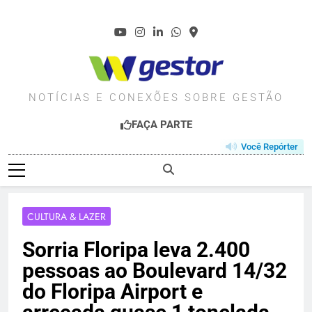
Skip
to
content
WGESTOR.COM.BR
NOTÍCIAS E CONEXÕES SOBRE GESTÃO
FAÇA PARTE
Você Repórter
CULTURA & LAZER
Sorria Floripa leva 2.400
pessoas ao Boulevard 14/32
do Floripa Airport e