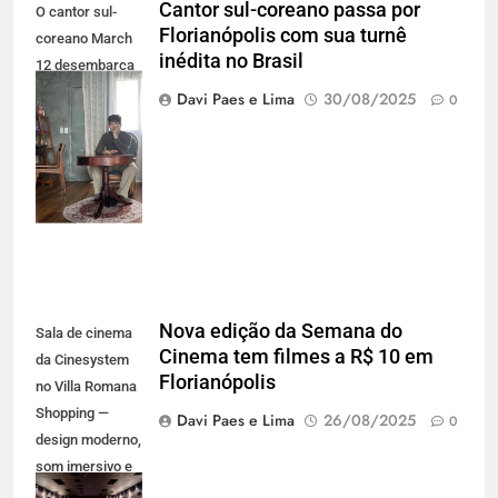
Cantor sul-coreano passa por
O cantor sul-
Florianópolis com sua turnê
coreano March
inédita no Brasil
12 desembarca
em setembro no
Davi Paes e Lima
30/08/2025
0
Brasil com a
turnê K-Drama
Concert (Foto:
Divulgação)
Nova edição da Semana do
Sala de cinema
Cinema tem filmes a R$ 10 em
da Cinesystem
Florianópolis
no Villa Romana
Shopping —
Davi Paes e Lima
26/08/2025
0
design moderno,
som imersivo e
conforto para