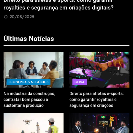
Direito para atletas e-sports: como garantir
A
royalties e segurança em criações digitais?
E
R
20/08/2025
Últimas Notícias
ECONOMIA & NEGÓCIOS
GERAL
Na indústria da construção,
Direito para atletas e-sports:
contratar bem passou a
como garantir royalties e
sustentar a produção
segurança em criações
digitais?