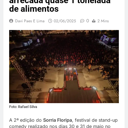
arrecada quase 1 tonelada
de alimentos
0
Davi Paes E Lima
02/06/2025
2 Mins
Foto: Rafael Silva
A 2ª edição do
Sorria Floripa
, festival de stand-up
comedy realizado nos dias 30 e 31 de maio no