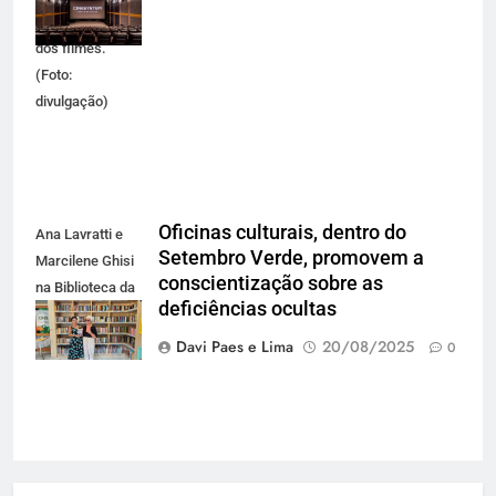
viver a magia
dos filmes.
(Foto:
divulgação)
Oficinas culturais, dentro do
Ana Lavratti e
Setembro Verde, promovem a
Marcilene Ghisi
conscientização sobre as
na Biblioteca da
deficiências ocultas
ACIC (FOTO
DIVULGAÇÃO)
Davi Paes e Lima
20/08/2025
0