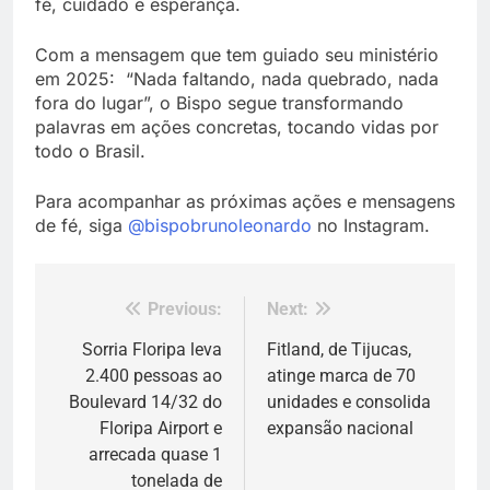
fé, cuidado e esperança.
Com a mensagem que tem guiado seu ministério
em 2025: “Nada faltando, nada quebrado, nada
fora do lugar”, o Bispo segue transformando
palavras em ações concretas, tocando vidas por
todo o Brasil.
Para acompanhar as próximas ações e mensagens
de fé, siga
@bispobrunoleonardo
no Instagram.
Previous:
Next:
Navegação
de
Sorria Floripa leva
Fitland, de Tijucas,
2.400 pessoas ao
atinge marca de 70
Post
Boulevard 14/32 do
unidades e consolida
Floripa Airport e
expansão nacional
arrecada quase 1
tonelada de