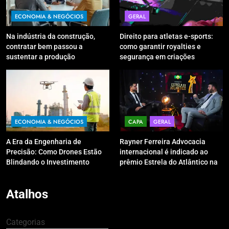
ECONOMIA & NEGÓCIOS
GERAL
Na indústria da construção,
Direito para atletas e-sports:
contratar bem passou a
como garantir royalties e
sustentar a produção
segurança em criações
digitais?
ECONOMIA & NEGÓCIOS
CAPA
GERAL
A Era da Engenharia de
Rayner Ferreira Advocacia
Precisão: Como Drones Estão
internacional é indicado ao
Blindando o Investimento
prêmio Estrela do Atlântico na
Público contra o Retrabalho
categoria “Apoio Jurídico”
Atalhos
Categorias