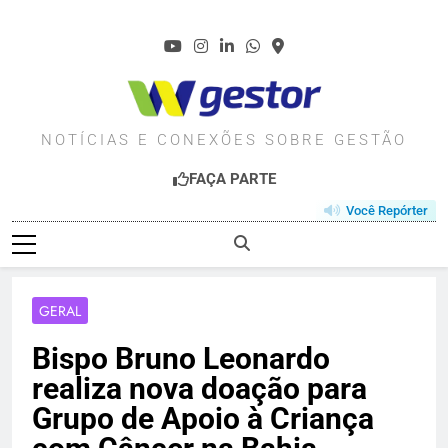
Skip
to
content
WGESTOR.COM.BR
NOTÍCIAS E CONEXÕES SOBRE GESTÃO
FAÇA PARTE
Você Repórter
GERAL
Bispo Bruno Leonardo
realiza nova doação para
Grupo de Apoio à Criança