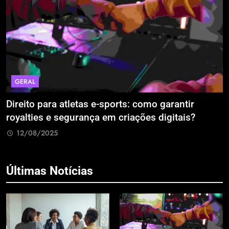
GERAL
Direito para atletas e-sports: como garantir
A
royalties e segurança em criações digitais?
E
R
12/08/2025
Últimas Notícias