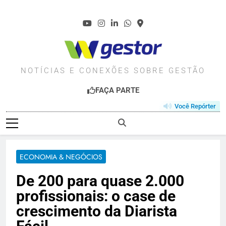
Skip
to
content
WGESTOR.COM.BR
NOTÍCIAS E CONEXÕES SOBRE GESTÃO
FAÇA PARTE
Você Repórter
ECONOMIA & NEGÓCIOS
De 200 para quase 2.000
profissionais: o case de
crescimento da Diarista