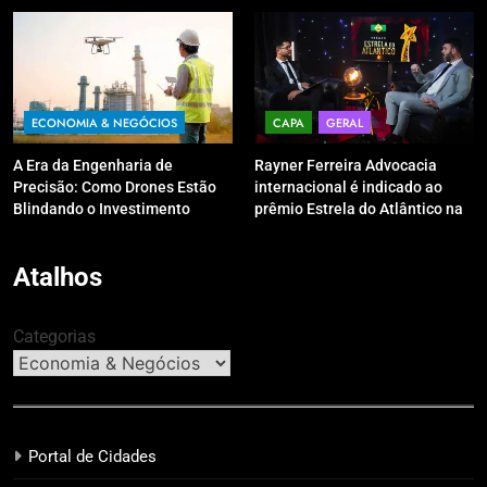
digitais?
ECONOMIA & NEGÓCIOS
CAPA
GERAL
A Era da Engenharia de
Rayner Ferreira Advocacia
Precisão: Como Drones Estão
internacional é indicado ao
Blindando o Investimento
prêmio Estrela do Atlântico na
Público contra o Retrabalho
categoria “Apoio Jurídico”
Atalhos
Categorias
Portal de Cidades