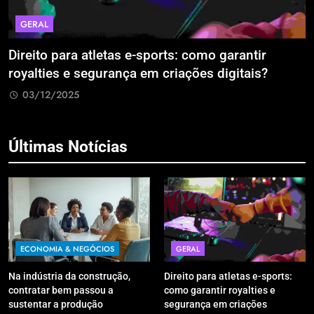
GERAL
Direito para atletas e-sports: como garantir
A
royalties e segurança em criações digitais?
E
R
03/12/2025
Últimas Notícias
ECONOMIA & NEGÓCIOS
GERAL
Na indústria da construção,
Direito para atletas e-sports:
contratar bem passou a
como garantir royalties e
sustentar a produção
segurança em criações