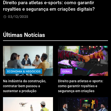
Direito para atletas e-sports: como garantir
A
royalties e segurança em criações digitais?
E
R
03/12/2025
Últimas Notícias
ECONOMIA & NEGÓCIOS
GERAL
Na indústria da construção,
Direito para atletas e-sports:
contratar bem passou a
como garantir royalties e
sustentar a produção
segurança em criações
digitais?