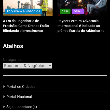
ECONOMIA & NEGÓCIOS
CAPA
GERAL
A Era da Engenharia de
Rayner Ferreira Advocacia
Precisão: Como Drones Estão
internacional é indicado ao
Blindando o Investimento
prêmio Estrela do Atlântico na
Público contra o Retrabalho
categoria “Apoio Jurídico”
Atalhos
Categorias
Portal de Cidades
Portal Nacional
Seja Licenciado(a)