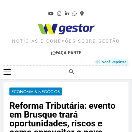
Skip
to
content
WGESTOR.COM.BR
NOTÍCIAS E CONEXÕES SOBRE GESTÃO
FAÇA PARTE
Você Repórter
ECONOMIA & NEGÓCIOS
Reforma Tributária: evento
em Brusque trará
oportunidades, riscos e