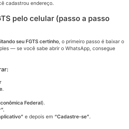
cê cadastrou endereço.
TS pelo celular (passo a passo
itando seu FGTS certinho
, o primeiro passo é baixar o
mples — se você sabe abrir o WhatsApp, consegue
rar:
r
e
.
Econômica Federal
).
”.
aplicativo”
e depois em
“Cadastre-se”
.