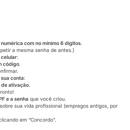
 numérica com no mínimo 6 dígitos
.
epetir a mesma senha de antes.)
celular
:
 código
.
nfirmar.
r sua conta
:
 de ativação
.
pronto!
CPF e a senha
que você criou.
sobre sua vida profissional (empregos antigos, por
licando em “Concordo”.