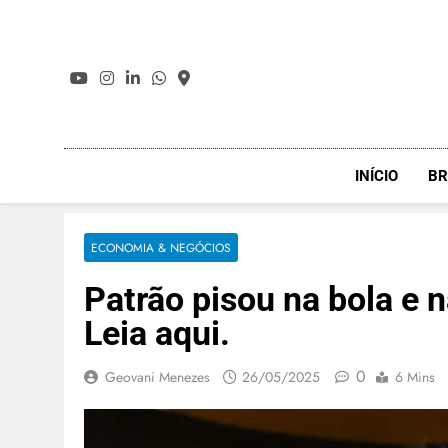
Skip
to
content
INÍCIO
BR
ECONOMIA & NEGÓCIOS
Patrão pisou na bola e
Leia aqui.
0
Geovani Menezes
26/05/2025
6 Mins