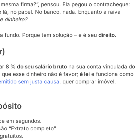
a mesma firma?”, pensou. Ela pegou o contracheque:
 lá, no papel. No banco, nada. Enquanto a raiva
e dinheiro?
ra fundo. Porque tem solução – e é seu
direito
.
r)
tar
8 % do seu salário bruto
na sua conta vinculada do
 que esse dinheiro não é favor;
é lei
e funciona como
emitido sem justa causa
, quer comprar imóvel,
pósito
ce em segundos.
ão “Extrato completo”.
gratuitos.