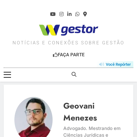
Skip
to
content
WGESTOR.COM.BR
NOTÍCIAS E CONEXÕES SOBRE GESTÃO
FAÇA PARTE
Você Repórter
Geovani
Menezes
Advogado. Mestrando em
Ciências Jurídicas e