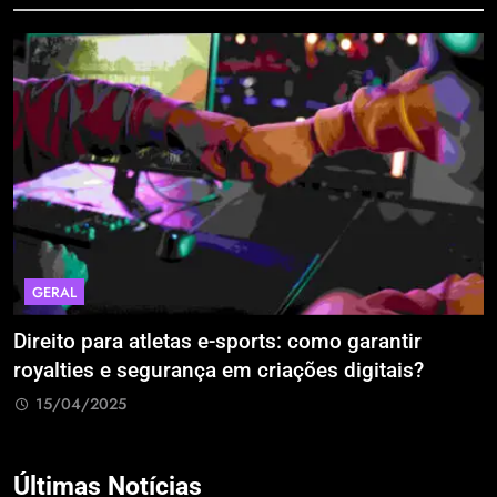
GERAL
Direito para atletas e-sports: como garantir
A
royalties e segurança em criações digitais?
E
R
15/04/2025
Últimas Notícias