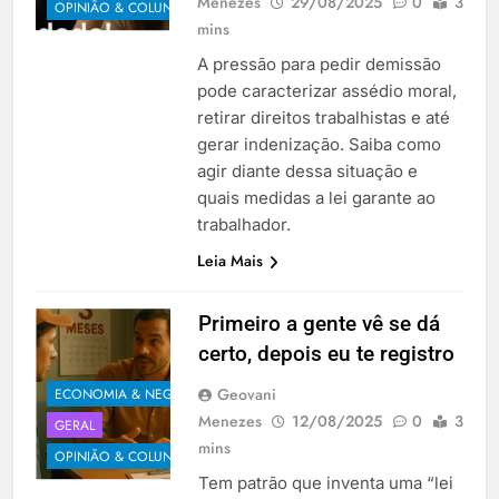
Menezes
29/08/2025
0
3
OPINIÃO & COLUNISTAS
mins
A pressão para pedir demissão
pode caracterizar assédio moral,
retirar direitos trabalhistas e até
gerar indenização. Saiba como
agir diante dessa situação e
quais medidas a lei garante ao
trabalhador.
Leia Mais
Primeiro a gente vê se dá
certo, depois eu te registro
Geovani
ECONOMIA & NEGÓCIOS
Menezes
12/08/2025
0
3
GERAL
mins
OPINIÃO & COLUNISTAS
Tem patrão que inventa uma “lei