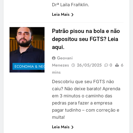
Drª Laila Frañklin.
Leia Mais
Patrão pisou na bola e não
depositou seu FGTS? Leia
aqui.
Geovani
Menezes
26/05/2025
0
6
ECONOMIA & NEGÓCIOS
mins
Descobriu que seu FGTS não
caiu? Não deixe barato! Aprenda
em 3 minutos o caminho das
pedras para fazer a empresa
pagar tudinho – com correção e
multa!
Leia Mais