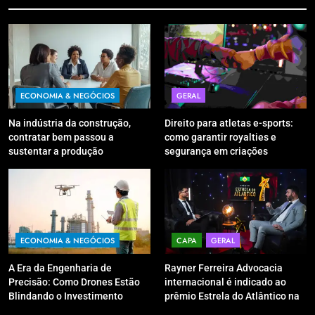
ECONOMIA & NEGÓCIOS
GERAL
Na indústria da construção,
Direito para atletas e-sports:
contratar bem passou a
como garantir royalties e
sustentar a produção
segurança em criações
digitais?
ECONOMIA & NEGÓCIOS
CAPA
GERAL
A Era da Engenharia de
Rayner Ferreira Advocacia
Precisão: Como Drones Estão
internacional é indicado ao
Blindando o Investimento
prêmio Estrela do Atlântico na
Público contra o Retrabalho
categoria “Apoio Jurídico”