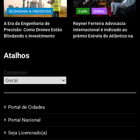
ECONOMIA & NEGÓCIOS
CAPA
GERAL
A Era da Engenharia de
Rayner Ferreira Advocacia
Precisão: Como Drones Estão
internacional é indicado ao
Blindando o Investimento
prêmio Estrela do Atlântico na
Público contra o Retrabalho
categoria “Apoio Jurídico”
Atalhos
Categorias
Portal de Cidades
Portal Nacional
Seja Licenciado(a)