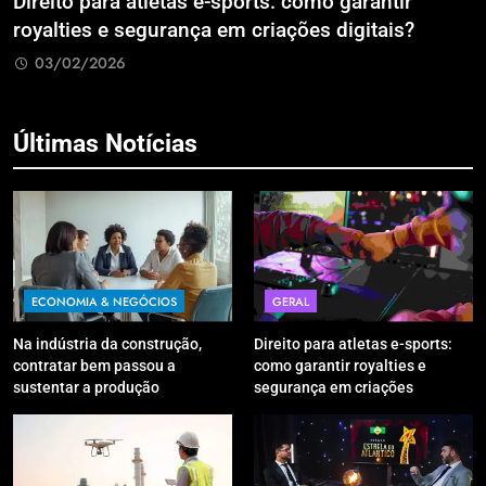
Direito para atletas e-sports: como garantir
A
royalties e segurança em criações digitais?
E
R
03/02/2026
Últimas Notícias
ECONOMIA & NEGÓCIOS
GERAL
Na indústria da construção,
Direito para atletas e-sports:
contratar bem passou a
como garantir royalties e
sustentar a produção
segurança em criações
digitais?