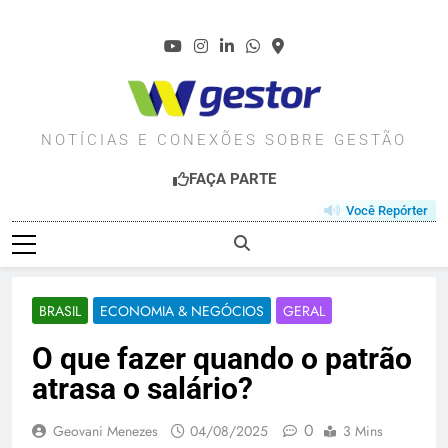
Skip
to
content
WGESTOR.COM.BR
NOTÍCIAS E CONEXÕES SOBRE GESTÃO
FAÇA PARTE
Você Repórter
BRASIL
ECONOMIA & NEGÓCIOS
GERAL
O que fazer quando o patrão
atrasa o salário?
0
Geovani Menezes
04/08/2025
3 Mins